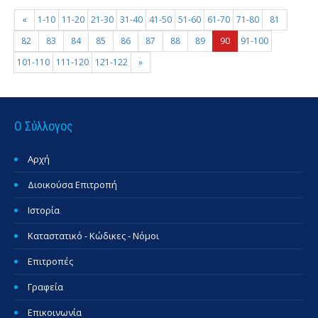
«
1-10
11-20
21-30
31-40
41-50
51-60
61-70
71-80
81
82
83
84
85
86
87
88
89
90
91-100
101-110
111-120
121-122
»
Ο Σύλλογος
Αρχή
Διοικούσα Επιτροπή
Ιστορία
Καταστατικό - Κώδικες - Νόμοι
Επιτροπές
Γραφεία
Επικοινωνία