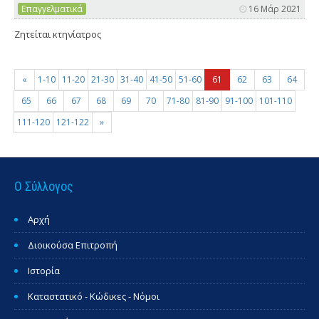
Επαγγελματικά
16 Μάρ 2021
Ζητείται κτηνίατρος
«
1-10
11-20
21-30
31-40
41-50
51-60
61
62
63
64
65
66
67
68
69
70
71-80
81-90
91-100
101-110
111-120
121-122
»
Ο Σύλλογος
Αρχή
Διοικούσα Επιτροπή
Ιστορία
Καταστατικό - Κώδικες - Νόμοι