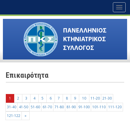
Toggl
naviga
Επικαιρότητα
1
2
3
4
5
6
7
8
9
10
11-20
21-30
31-40
41-50
51-60
61-70
71-80
81-90
91-100
101-110
111-120
121-122
»