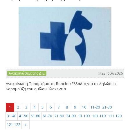
Ανακοινώσεις της Δ.Ε.
23 Ιούλ 2026
Ανακοίνωση Παραρτήματος Βορείου Ελλάδας για τις δηλώσεις
Καραμούζη του ομίλου Πλακεντία.
1
2
3
4
5
6
7
8
9
10
11-20
21-30
31-40
41-50
51-60
61-70
71-80
81-90
91-100
101-110
111-120
121-122
»