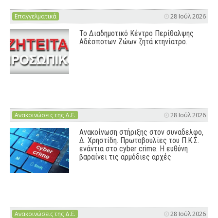
Επαγγελματικά
28 Ιούλ 2026
Το Διαδημοτικό Κέντρο Περίθαλψης
Αδέσποτων Ζώων ζητά κτηνίατρο.
Ανακοινώσεις της Δ.Ε.
28 Ιούλ 2026
Ανακοίνωση στήριξης στον συναδελφο,
Δ. Χρηστίδη. Πρωτοβουλίες του Π.Κ.Σ.
ενάντια στο cyber crime. Η ευθύνη
βαραίνει τις αρμόδιες αρχές
Ανακοινώσεις της Δ.Ε.
28 Ιούλ 2026