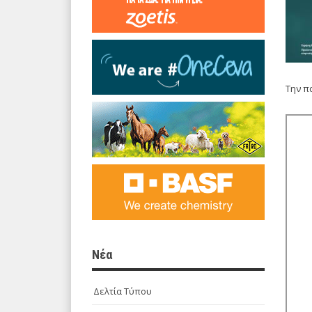
Την π
Νέα
Δελτία Τύπου