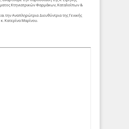
ήματος Κτηνιατρικών Φαρμάκων, Καταλοίπων &
και την Αναπληρώτρια Διευθύντρια της Γενικής
 κ. Κατερίνα Μαρίνου.