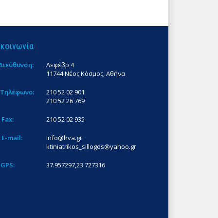
ικοινωνία
Διεύθυνση:
Λεφέβρ 4
11744 Νέος Κόσμος, Αθήνα
Τηλέφωνο:
210 52 02 901
210 52 26 769
Fax:
210 52 02 935
E-mail:
info@hva.gr
ktiniatrikos_sillogos@yahoo.gr
GPS:
37.957297,23.727316