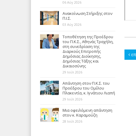
06 Αύγ 2026
Ανακοίνωση Στήριξης στον
Π.Ι.Σ.
03 Αύγ 2026
Τοποθέτηση της Προέδρου
του Π.Κ.Σ., Αθηνάς Τραχήλη,
στη συνεδρίαση της
Διαρκούς Επιτροπής
επ
Δημόσιας Διοίκησης,
Δημόσιας Τάξης και
Δικαιοσύνης
29 Ιούλ 2026
Απάντηση στον Π.Κ.Σ. του
Προέδρου του Ομίλου
Πλακεντία, κ. Ιγνάτιου Λιαπή
29 Ιούλ 2026
Μια οφειλόμενη απάντηση
στον κ. Καραμούζη
28 Ιούλ 2026