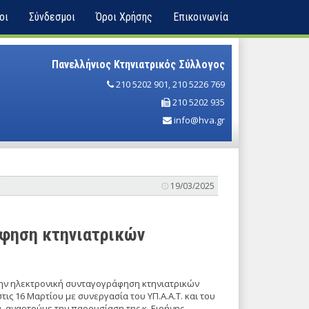
οι
Σύνδεσμοι
Όροι Χρήσης
Επικοινωνία
Πανελλήνιος Κτηνιατρικός Σύλλογος
210 5202 901
,
210 5226 769
210 5202 935
info@hva.gr
19/03/2025
άφηση κτηνιατρικών
την ηλεκτρονική συνταγογράφηση κτηνιατρικών
ς 16 Μαρτίου με συνεργασία του ΥΠ.Α.Α.Τ. και του
, αναρτούμε την παρουσίαση της κ. Ειρήνης