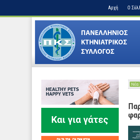
Αρχή
Ο Σύλ
Νέα
Παρ
φαρ