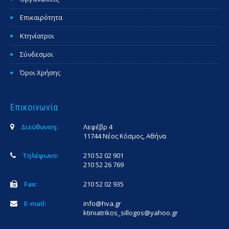
Επικαιρότητα
Κτηνίατροι
Σύνδεσμοι
Όροι Χρήσης
Επικοινωνία
Διεύθυνση:
Λεφέβρ 4
11744 Νέος Κόσμος, Αθήνα
Τηλέφωνο:
210 52 02 901
210 52 26 769
Fax:
210 52 02 935
E-mail:
info@hva.gr
ktiniatrikos_sillogos@yahoo.gr