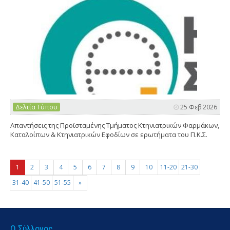
Δελτία Τύπου
25 Φεβ 2026
Απαντήσεις της Προϊσταμένης Τμήματος Κτηνιατρικών Φαρμάκων,
Καταλοίπων & Κτηνιατρικών Εφοδίων σε ερωτήματα του Π.Κ.Σ.
1
2
3
4
5
6
7
8
9
10
11-20
21-30
31-40
41-50
51-55
»
Ο Σύλλογος