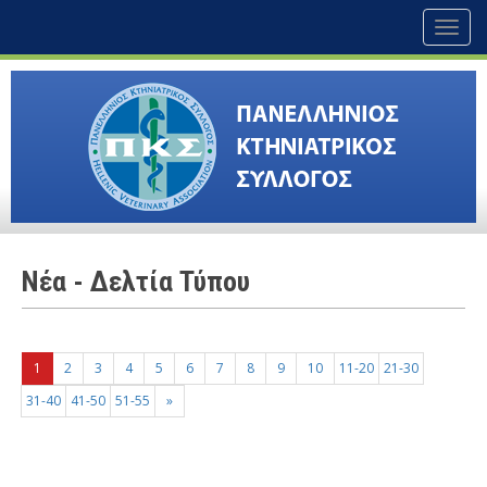
Toggl
naviga
Nέα - Δελτία Τύπου
1
2
3
4
5
6
7
8
9
10
11-20
21-30
31-40
41-50
51-55
»