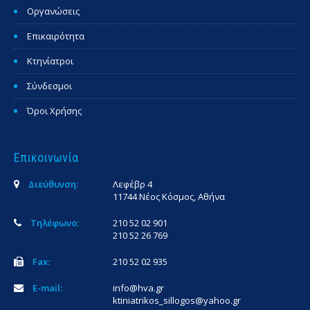
Οργανώσεις
Επικαιρότητα
Κτηνίατροι
Σύνδεσμοι
Όροι Χρήσης
Επικοινωνία
Διεύθυνση:
Λεφέβρ 4
11744 Νέος Κόσμος, Αθήνα
Τηλέφωνο:
210 52 02 901
210 52 26 769
Fax:
210 52 02 935
E-mail:
info@hva.gr
ktiniatrikos_sillogos@yahoo.gr