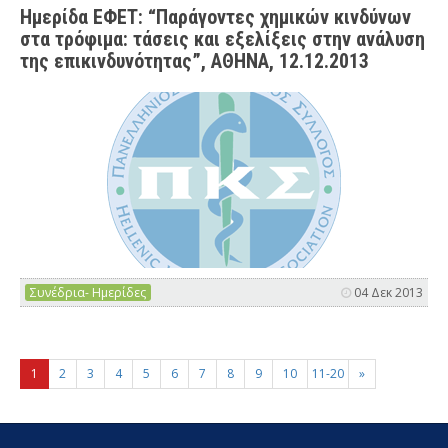
Ημερίδα ΕΦΕΤ: “Παράγοντες χημικών κινδύνων
στα τρόφιμα: τάσεις και εξελίξεις στην ανάλυση
της επικινδυνότητας”, ΑΘΗΝΑ, 12.12.2013
Συνέδρια- Ημερίδες
04 Δεκ 2013
1
2
3
4
5
6
7
8
9
10
11-20
»