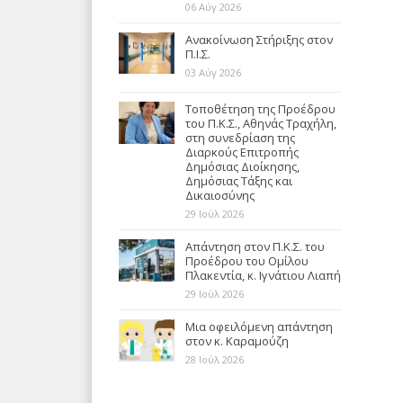
06 Αύγ 2026
Ανακοίνωση Στήριξης στον
Π.Ι.Σ.
03 Αύγ 2026
Τοποθέτηση της Προέδρου
του Π.Κ.Σ., Αθηνάς Τραχήλη,
στη συνεδρίαση της
Διαρκούς Επιτροπής
Δημόσιας Διοίκησης,
Δημόσιας Τάξης και
Δικαιοσύνης
29 Ιούλ 2026
Απάντηση στον Π.Κ.Σ. του
Προέδρου του Ομίλου
Πλακεντία, κ. Ιγνάτιου Λιαπή
29 Ιούλ 2026
Μια οφειλόμενη απάντηση
στον κ. Καραμούζη
28 Ιούλ 2026