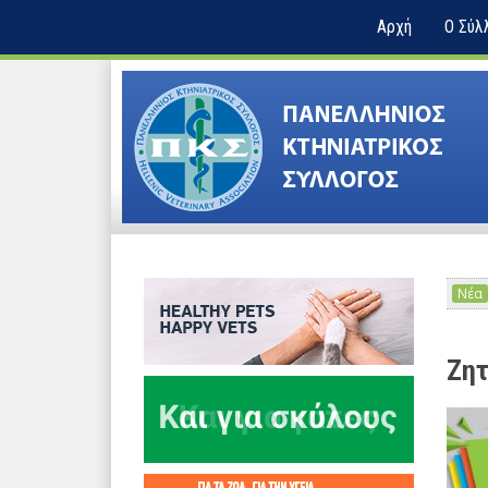
Αρχή
Ο Σύλ
Νέα
Ζητ