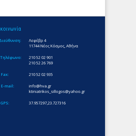
ικοινωνία
Διεύθυνση:
Λεφέβρ 4
11744 Νέος Κόσμος, Αθήνα
Τηλέφωνο:
210 52 02 901
210 52 26 769
Fax:
210 52 02 935
E-mail:
info@hva.gr
ktiniatrikos_sillogos@yahoo.gr
GPS:
37.957297,23.727316