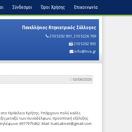
οι
Σύνδεσμοι
Όροι Χρήσης
Επικοινωνία
Πανελλήνιος Κτηνιατρικός Σύλλογος
210 5202 901
,
210 5226 769
210 5202 935
info@hva.gr
03/06/2026
ο στο Ηράκλειο Κρήτης. Υπάρχουν πολύ καλές
ξη μεταξύ των συναδέλφων, προοπτική εξέλιξης
 τηλέφωνο 6977975462. Mail: tsatsakivet@gmail.com