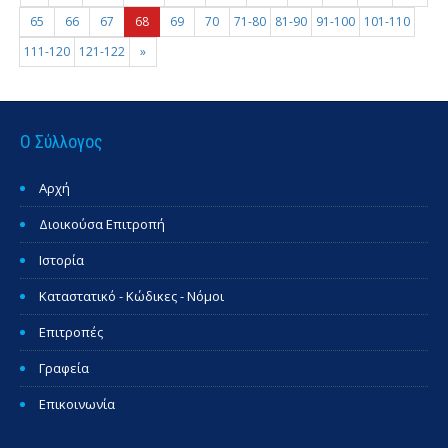
65
66
67
68
69
70
71-80
81-90
91-100
101-110
111-120
121-122
»
Ο Σύλλογος
Αρχή
Διοικούσα Επιτροπή
Ιστορία
Καταστατικό - Κώδικες - Νόμοι
Επιτροπές
Γραφεία
Επικοινωνία