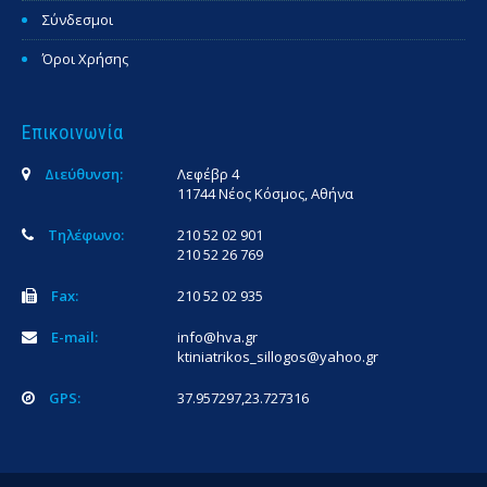
Σύνδεσμοι
Όροι Χρήσης
Επικοινωνία
Διεύθυνση:
Λεφέβρ 4
11744 Νέος Κόσμος, Αθήνα
Τηλέφωνο:
210 52 02 901
210 52 26 769
Fax:
210 52 02 935
E-mail:
info@hva.gr
ktiniatrikos_sillogos@yahoo.gr
GPS:
37.957297,23.727316