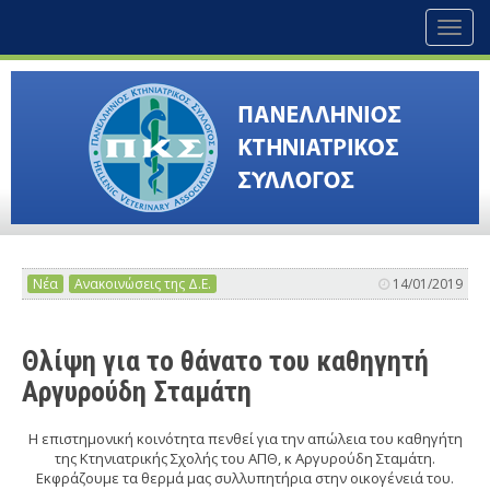
Toggl
naviga
Νέα
Ανακοινώσεις της Δ.Ε.
14/01/2019
Θλίψη για το θάνατο του καθηγητή
Αργυρούδη Σταμάτη
Η επιστημονική κοινότητα πενθεί για την απώλεια του καθηγήτη
της Κτηνιατρικής Σχολής του ΑΠΘ, κ Αργυρούδη Σταμάτη.
Εκφράζουμε τα θερμά μας συλλυπητήρια στην οικογένειά του.