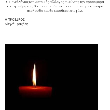
Ο Πανελλήνιος Κτηνιατρικός Σύλλογος, τιμώντας την προσοφορά
και τη μνήμη του, θα παραστεί δια εκπροσώπου στη νεκρώσιμο
ακολουθία και θα καταθέσει στεφάνι.
Η ΠΡΟΕΔΡΟΣ
Αθηνά Τραχήλη