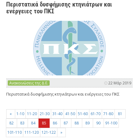
Περιστατικά δυσφήμισης κτηνιάτρων και
ενέργειες του ΠΚΣ
Ανακοινώσεις της Δ.Ε.
22 Μάρ 2019
Περιστατικά δυσφήμισης κτηνιάτρων και ενέργειες του ΠΚΣ
«
1-10
11-20
21-30
31-40
41-50
51-60
61-70
71-80
81
82
83
84
85
86
87
88
89
90
91-100
101-110
111-120
121-122
»