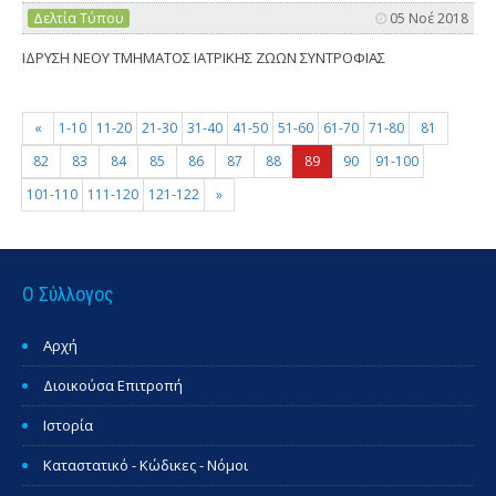
Δελτία Τύπου
05 Νοέ 2018
ΙΔΡΥΣΗ ΝΕΟΥ ΤΜΗΜΑΤΟΣ ΙΑΤΡΙΚΗΣ ΖΩΩΝ ΣΥΝΤΡΟΦΙΑΣ
«
1-10
11-20
21-30
31-40
41-50
51-60
61-70
71-80
81
82
83
84
85
86
87
88
89
90
91-100
101-110
111-120
121-122
»
Ο Σύλλογος
Αρχή
Διοικούσα Επιτροπή
Ιστορία
Καταστατικό - Κώδικες - Νόμοι