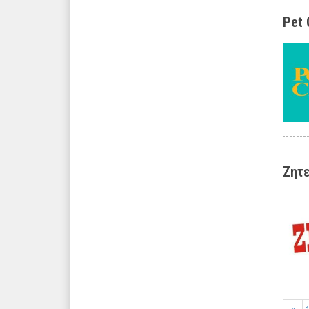
Pet 
Ζητε