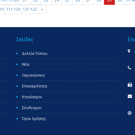
1-10
11-20
21
22
23
24
25
26
27
28
29
30
31-4
10
111-120
121-122
»
Σελίδες
Επ
Δελτία Τύπου
Νέα
Οργανώσεις
Επικαιρότητα
Κτηνίατροι
Σύνδεσμοι
Όροι Χρήσης