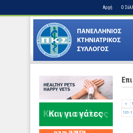
Αρχή
Ο Σύλ
Επι
«
101-1