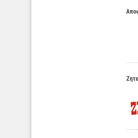
Αποφ
Ζητε