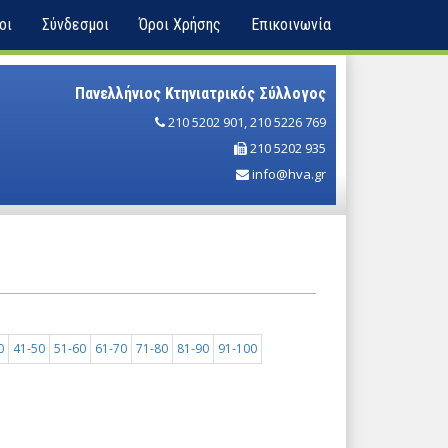
οι
Σύνδεσμοι
Όροι Χρήσης
Επικοινωνία
Πανελλήνιος Κτηνιατρικός Σύλλογος
210 5202 901
,
210 5226 769
210 5202 935
info@hva.gr
0
41-50
51-60
61-70
71-80
81-90
91-100