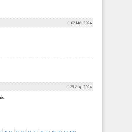
02 Μάι 2024
25 Απρ 2024
αία