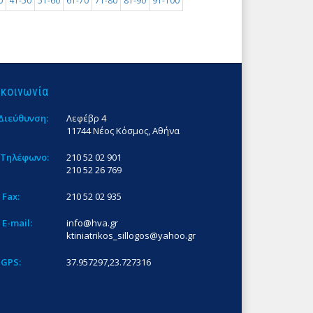
0
41-50
51-60
61-70
71-80
81-90
91-100
ικοινωνία
Διεύθυνση:
Λεφέβρ 4
11744 Νέος Κόσμος, Αθήνα
Τηλέφωνο:
210 52 02 901
210 52 26 769
Fax:
210 52 02 935
E-mail:
info@hva.gr
ktiniatrikos_sillogos@yahoo.gr
GPS:
37.957297,23.727316