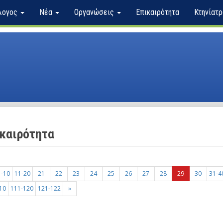
λογος
Νέα
Οργανώσεις
Επικαιρότητα
Κτηνίατρ
καιρότητα
1-10
11-20
21
22
23
24
25
26
27
28
29
30
31-4
10
111-120
121-122
»