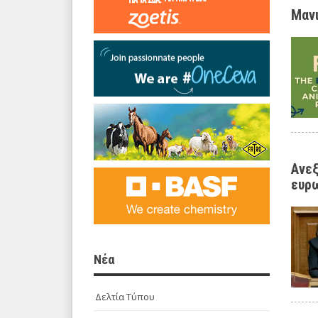
Μανι
Ανεξ
ευρ
Νέα
Δελτία Τύπου