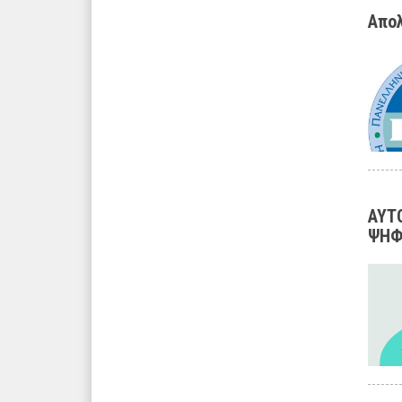
Απολ
ΑΥΤ
ΨΗΦ