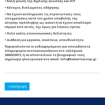
• Καλή γνώση της Αγγλικής γλώσσας και Η/Υ
• Κάτοχος διπλώματος οδήγησης
• Να έχουν εκπληρώσει τις στρατιωτικές τους
υποχρεώσεις κατά τον χρόνο υποβολής της
αίτησης
πρόσληψης ως ικανοί ή να έχουν απαλλαγεί
νόμιμα από αυτές, όχι όμως για λόγους υγείας
• Πολύ καλές επικοινωνιακές δεξιότητες
• Διάθεση για εργασία, συνέπεια, υπευθυνότητα
Παρακαλούνται οι ενδιαφερόμενοι για οποιαδήποτε
πληροφορία να επικοινωνήσουν στο τηλέφωνο
2692023013, ή να αποστείλουν το βιογραφικό τους
σημείωμα ηλεκτρονικά στο email: info@kalavritacoop.gr .
επιστροφή