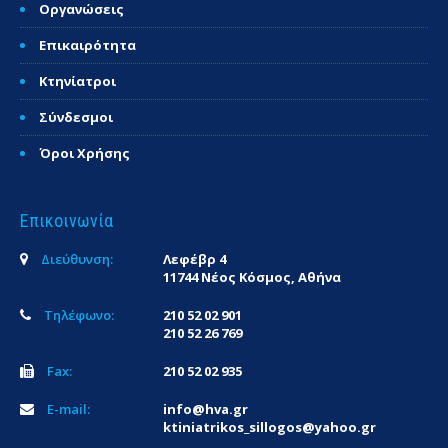
Οργανώσεις
Επικαιρότητα
Κτηνίατροι
Σύνδεσμοι
Όροι Χρήσης
Επικοινωνία
Διεύθυνση:
Λεφέβρ 4
11744 Νέος Κόσμος, Αθήνα
Τηλέφωνο:
210 52 02 901
210 52 26 769
Fax:
210 52 02 935
E-mail:
info@hva.gr
ktiniatrikos_sillogos@yahoo.gr