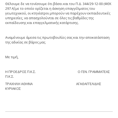
Θέλουμε δε να τονίσουμε ότι βάσει και του Π.Δ. 344/29-12-00 (ΦΕΚ
297 Α΄) με το οποίο ορίζεται η άσκηση επαγγέλματος του
γεωτεχνικού, οι κτηνίατροι μπορούν να παρέχουν εκπαιδευτικές
υπηρεσίες, να απασχολούνται σε όλες τις βαθμίδες της
εκπαίδευσης και επαγγελματικής κατάρτισης.
Αναμένουμε άμεσα τις πρωτοβουλίες σας και την αποκατάσταση
της αδικίας σε βάρος μας.
Με τιμή,
Η ΠΡΟΕΔΡΟΣ Π.Κ.Σ. Ο ΓΕΝ. ΓΡΑΜΜΑΤΕΑΣ
Π.Κ.Σ.
ΤΡΑΧΗΛΗ ΑΘΗΝΑ ΑΓΑΘΑΓΓΕΛΙΔΗΣ
ΚΥΡΙΑΚΟΣ