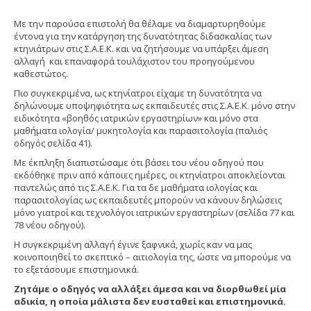
Με την παρούσα επιστολή θα θέλαμε να διαμαρτυρηθούμε
έντονα για την κατάργηση της δυνατότητας διδασκαλίας των
κτηνιάτρων στις Σ.Α.Ε.Κ. και να ζητήσουμε να υπάρξει άμεση
αλλαγή και επαναφορά τουλάχιστον του προηγούμενου
καθεστώτος.
Πιο συγκεκριμένα, ως κτηνίατροι είχαμε τη δυνατότητα να
δηλώνουμε υποψηφιότητα ως εκπαιδευτές στις Σ.Α.Ε.Κ. μόνο στην
ειδικότητα «βοηθός ιατρικών εργαστηρίων» και μόνο στα
μαθήματα ιολογία/ μυκητολογία και παρασιτολογία (παλιός
οδηγός σελίδα 41).
Με έκπληξη διαπιστώσαμε ότι βάσει του νέου οδηγού που
εκδόθηκε πριν από κάποιες ημέρες, οι κτηνίατροι αποκλείονται
παντελώς από τις Σ.Α.Ε.Κ. Για τα δε μαθήματα ιολογίας και
παρασιτολογίας ως εκπαιδευτές μπορούν να κάνουν δηλώσεις
μόνο γιατροί και τεχνολόγοι ιατρικών εργαστηρίων (σελίδα 77 και
78 νέου οδηγού).
Η συγκεκριμένη αλλαγή έγινε ξαφνικά, χωρίς καν να μας
κοινοποιηθεί το σκεπτικό – αιτιολογία της, ώστε να μπορούμε να
το εξετάσουμε επιστημονικά.
Ζητάμε ο οδηγός να αλλάξει άμεσα και να διορθωθεί μία
αδικία, η οποία μάλιστα δεν ευσταθεί και επιστημονικά.