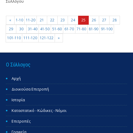
Συλλόγου
«
1-10
11-20
21
22
23
24
25
26
27
28
29
30
31-40
41-50
51-60
61-70
71-80
81-90
91-100
101-110
111-120
121-122
»
Ο Σύλλογος
Αρχή
Διοικούσα Επιτροπή
Ιστορία
Καταστατικό - Κώδικες - Νόμοι
Επιτροπές
Γραφεία