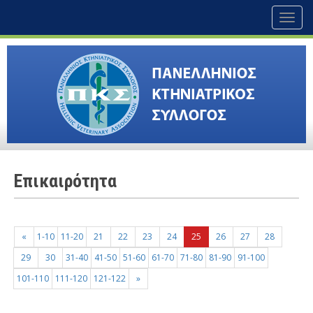
Toggl
naviga
Επικαιρότητα
«
1-10
11-20
21
22
23
24
25
26
27
28
29
30
31-40
41-50
51-60
61-70
71-80
81-90
91-100
101-110
111-120
121-122
»