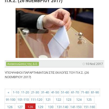
Π.Κ.Σ. (26 ΝΟΕΜΒΡΙΟΥ 2017)
Ανακοινώσεις της Δ.Ε.
10 Νοέ 2017
ΥΠΟΨΗΦΙΟΙ ΠΑΡΑΡΤΗΜΑΤΩΝ ΣΤΙΣ ΕΚΛΟΓΕΣ ΤΟΥ Π.Κ.Σ. (26
ΝΟΕΜΒΡΙΟΥ 2017)
«
1-10
11-20
21-30
31-40
41-50
51-60
61-70
71-80
81-90
91-100
101-110
111-120
121
122
123
124
125
126
127
128
129
130
131-140
141-150
151-160