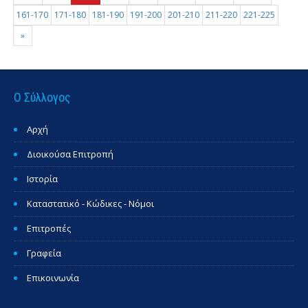
161-170
171-180
181-190
191-200
201-210
211-220
221-225
»
Ο Σύλλογος
Αρχή
Διοικούσα Επιτροπή
Ιστορία
Καταστατικό - Κώδικες - Νόμοι
Επιτροπές
Γραφεία
Επικοινωνία