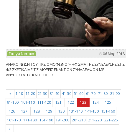
Επαγγελματικά
06 Μάρ 2018
ΑΝΑΚΟΙΝΩΣΗ ΤΟΥ ΠΚΣ ΟΜΟΦΩΝΟ ΨΗΦΙΣΜΑ ΤΗΣ ΣΥΝΕΛΕΥΣΗΣ ΣΤΙΣ
4/3 ΣΧΕΤΙΚΑ ΜΕ ΤΙΣ ΔΙΩΞΕΙΣ ΕΝΑΝΤΙΟΝ ΣΥΝΑΔΕΛΦΩΝ ΜΕ
ΑΝΥΠΟΣΤΑΤΕΣ ΚΑΤΗΓΟΡΙΕΣ
«
1-10
11-20
21-30
31-40
41-50
51-60
61-70
71-80
81-90
91-100
101-110
111-120
121
122
123
124
125
126
127
128
129
130
131-140
141-150
151-160
161-170
171-180
181-190
191-200
201-210
211-220
221-225
»