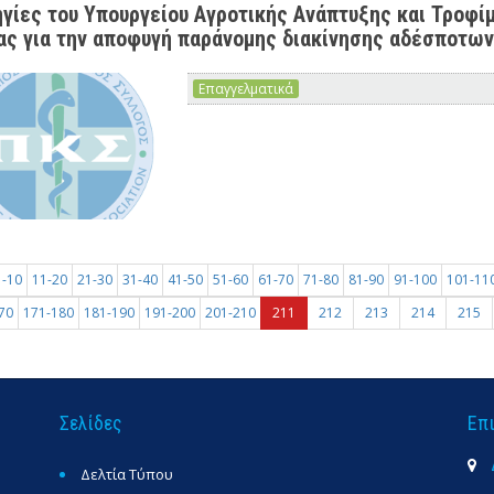
γίες του Υπουργείου Αγροτικής Ανάπτυξης και Τροφίμ
ς για την αποφυγή παράνομης διακίνησης αδέσποτω
Επαγγελματικά
1-10
11-20
21-30
31-40
41-50
51-60
61-70
71-80
81-90
91-100
101-11
70
171-180
181-190
191-200
201-210
211
212
213
214
215
Σελίδες
Επ
Δελτία Τύπου