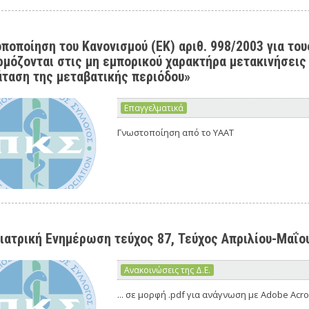
ποποίηση του Kανονισμού (EK) αριθ. 998/2003 για του
μόζονται στις μη εμπορικού χαρακτήρα μετακινήσεις
ταση της μεταβατικής περιόδου»
Επαγγελματικά
Γνωστοποίηση από το ΥΑΑΤ
ιατρική Ενημέρωση τεύχος 87, Τεύχος Απριλίου-Μαΐου
Ανακοινώσεις της Δ.Ε.
... σε μορφή .pdf για ανάγνωση με Adobe Acr