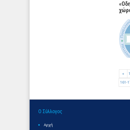
«Οδη
χώρα
«
161-1
Ο Σύλλογος
Αρχή