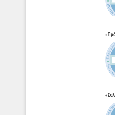
«Πρό
«Συλ