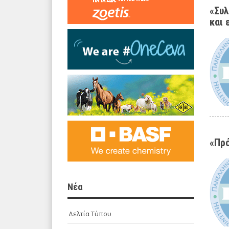
«Συλ
και 
«Πρό
Νέα
Δελτία Τύπου