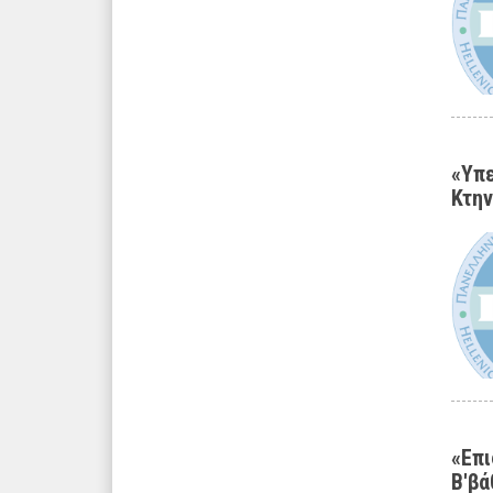
«Υπε
Κτην
«Επι
Β'βά