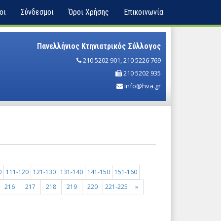
οι
Σύνδεσμοι
Όροι Χρήσης
Επικοινωνία
Πανελλήνιος Κτηνιατρικός Σύλλογος
210 5202 901
,
210 5226 769
210 5202 935
info@hva.gr
0
111-120
121-130
131-140
141-150
151-160
216
217
218
219
220
221-225
»