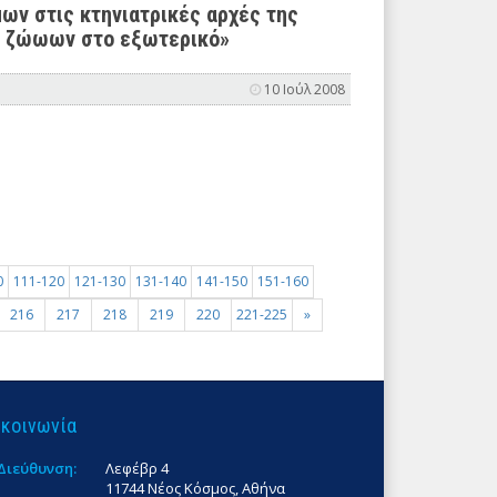
ων στις κτηνιατρικές αρχές της
ν ζώωων στο εξωτερικό»
10 Ιούλ 2008
0
111-120
121-130
131-140
141-150
151-160
216
217
218
219
220
221-225
»
ικοινωνία
Διεύθυνση:
Λεφέβρ 4
11744 Νέος Κόσμος, Αθήνα