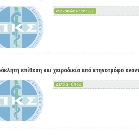
Ανακοινώσεις της Δ.Ε.
όκλητη επίθεση και χειροδικία από κτηνοτρόφο εναν
Δελτία Τύπου