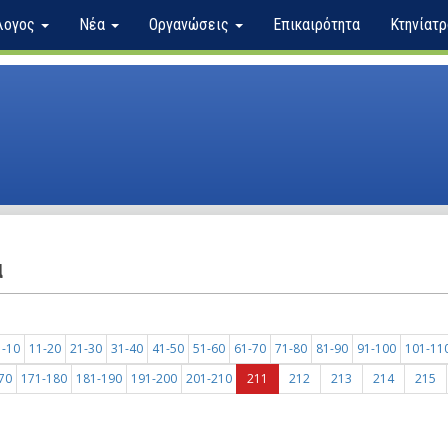
λογος
Νέα
Οργανώσεις
Επικαιρότητα
Κτηνίατρ
α
1-10
11-20
21-30
31-40
41-50
51-60
61-70
71-80
81-90
91-100
101-11
70
171-180
181-190
191-200
201-210
211
212
213
214
215