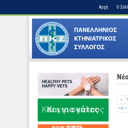
Αρχή
Ο Σύλ
Nέ
«
161-1