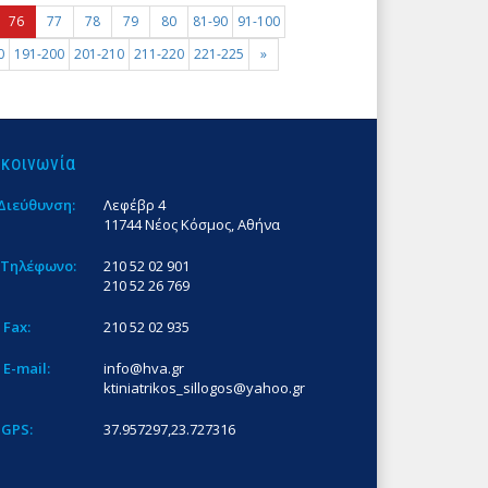
76
77
78
79
80
81-90
91-100
0
191-200
201-210
211-220
221-225
»
ικοινωνία
Διεύθυνση:
Λεφέβρ 4
11744 Νέος Κόσμος, Αθήνα
Τηλέφωνο:
210 52 02 901
210 52 26 769
Fax:
210 52 02 935
E-mail:
info@hva.gr
ktiniatrikos_sillogos@yahoo.gr
GPS:
37.957297,23.727316