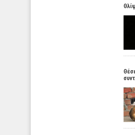
Θλίψ
Θέσε
συν