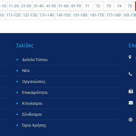
1-10
11-20
21-30
31-40
41-50
51-60
61-70
71
72
73
74
75
10
111-120
121-130
131-140
141-150
151-160
161-170
171-180
181-19
Σελίδες
Επ
Δελτία Τύπου
Νέα
Οργανώσεις
Επικαιρότητα
Κτηνίατροι
Σύνδεσμοι
Όροι Χρήσης