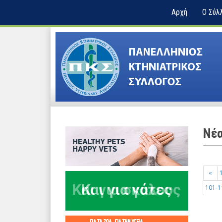
Αρχή
Ο Σύλ
Nέ
«
101-1