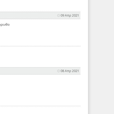
09 Απρ 2021
όρινθο
08 Απρ 2021