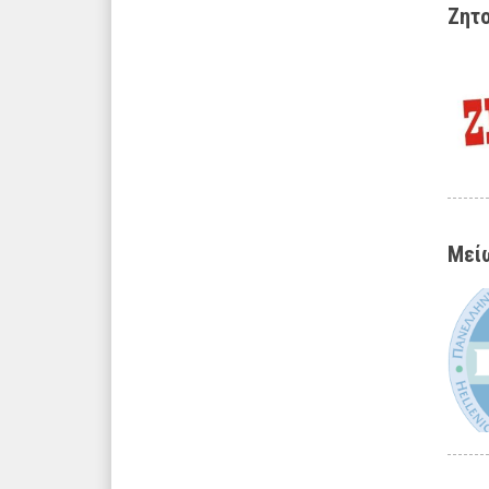
Ζητο
Μείω