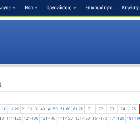
λογος
Νέα
Οργανώσεις
Επικαιρότητα
Κτηνίατρ
α
1-10
11-20
21-30
31-40
41-50
51-60
61-70
71
72
73
74
75
10
111-120
121-130
131-140
141-150
151-160
161-170
171-180
181-19