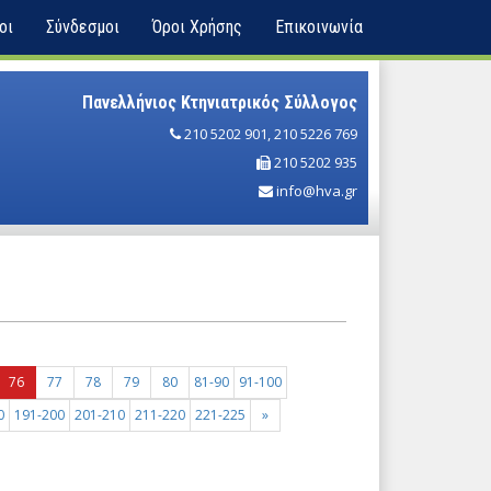
οι
Σύνδεσμοι
Όροι Χρήσης
Επικοινωνία
Πανελλήνιος Κτηνιατρικός Σύλλογος
210 5202 901
,
210 5226 769
210 5202 935
info@hva.gr
76
77
78
79
80
81-90
91-100
0
191-200
201-210
211-220
221-225
»