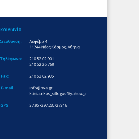
ικοινωνία
Διεύθυνση:
Λεφέβρ 4
11744 Νέος Κόσμος, Αθήνα
Τηλέφωνο:
210 52 02 901
210 52 26 769
Fax:
210 52 02 935
E-mail:
info@hva.gr
ktiniatrikos_sillogos@yahoo.gr
GPS:
37.957297,23.727316