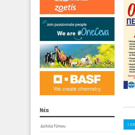
Νέα
επ
Δελτία Τύπου