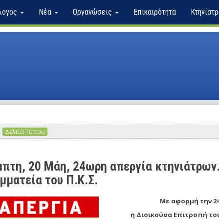
λογος
Νέα
Οργανώσεις
Επικαιρότητα
Κτηνίατρ
Δελτία Τύπου
πτη, 20 Μάη, 24ωρη απεργία κτηνιάτρων.
μματεία του Π.Κ.Σ.
Με αφορμή την 
η Διοικούσα Επιτροπή το