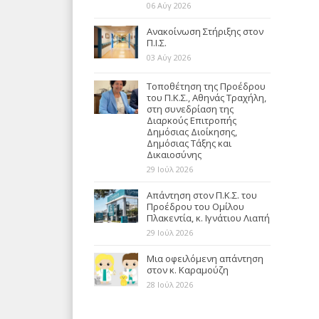
06 Αύγ 2026
Ανακοίνωση Στήριξης στον
Π.Ι.Σ.
03 Αύγ 2026
Τοποθέτηση της Προέδρου
του Π.Κ.Σ., Αθηνάς Τραχήλη,
στη συνεδρίαση της
Διαρκούς Επιτροπής
Δημόσιας Διοίκησης,
Δημόσιας Τάξης και
Δικαιοσύνης
29 Ιούλ 2026
Απάντηση στον Π.Κ.Σ. του
Προέδρου του Ομίλου
Πλακεντία, κ. Ιγνάτιου Λιαπή
29 Ιούλ 2026
Μια οφειλόμενη απάντηση
στον κ. Καραμούζη
28 Ιούλ 2026