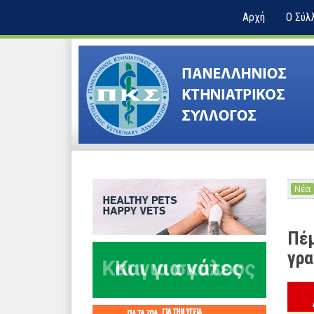
Αρχή
Ο Σύλ
Νέα
Πέμ
γρα