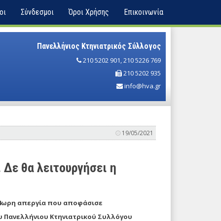
οι
Σύνδεσμοι
Όροι Χρήσης
Επικοινωνία
Πανελλήνιος Κτηνιατρικός Σύλλογος
210 5202 901
,
210 5226 769
210 5202 935
info@hva.gr
19/05/2021
 Δε θα λειτουργήσει η
24ωρη απεργία που αποφάσισε
υ Πανελλήνιου Κτηνιατρικού Συλλόγου