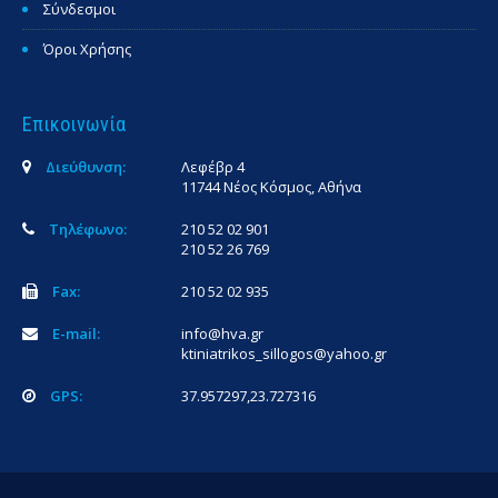
Σύνδεσμοι
Όροι Χρήσης
Επικοινωνία
Διεύθυνση:
Λεφέβρ 4
11744 Νέος Κόσμος, Αθήνα
Τηλέφωνο:
210 52 02 901
210 52 26 769
Fax:
210 52 02 935
E-mail:
info@hva.gr
ktiniatrikos_sillogos@yahoo.gr
GPS:
37.957297,23.727316