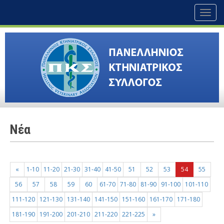
Toggl
naviga
Nέα
«
1-10
11-20
21-30
31-40
41-50
51
52
53
54
55
56
57
58
59
60
61-70
71-80
81-90
91-100
101-110
111-120
121-130
131-140
141-150
151-160
161-170
171-180
181-190
191-200
201-210
211-220
221-225
»