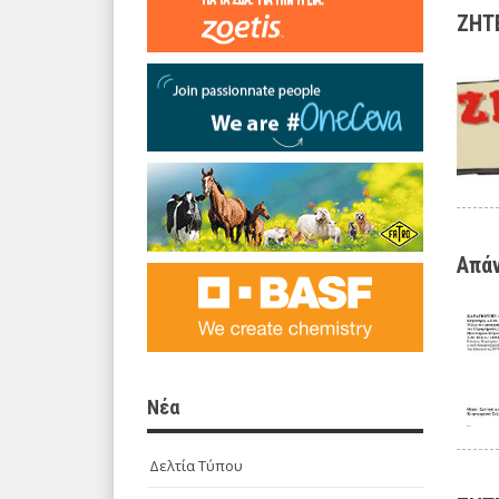
ΖΗΤ
Απάν
Νέα
Δελτία Τύπου