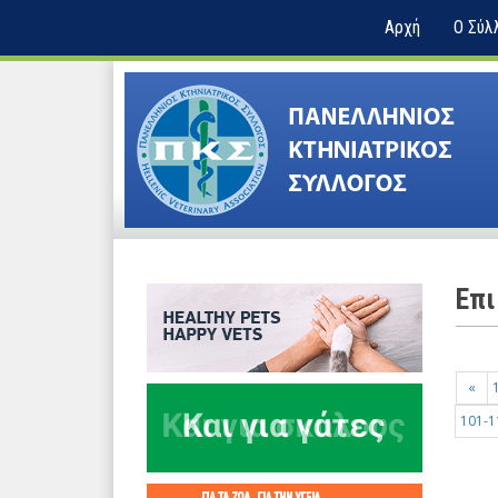
Αρχή
Ο Σύλ
Επι
«
101-1