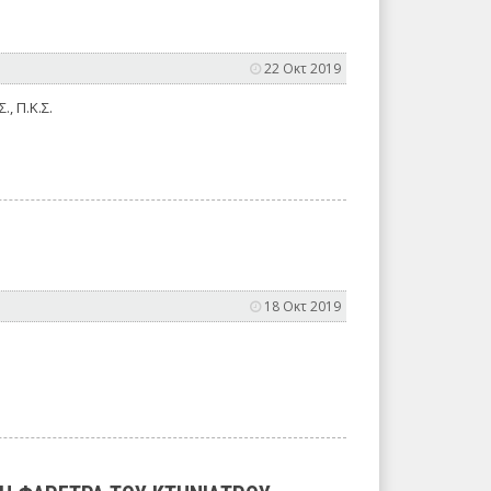
22 Οκτ 2019
., Π.Κ.Σ.
18 Οκτ 2019