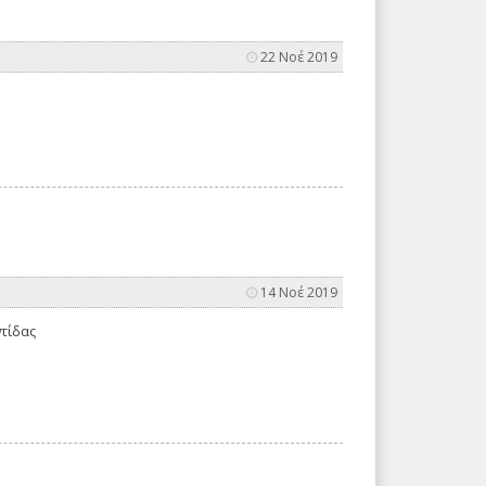
22 Νοέ 2019
14 Νοέ 2019
τίδας