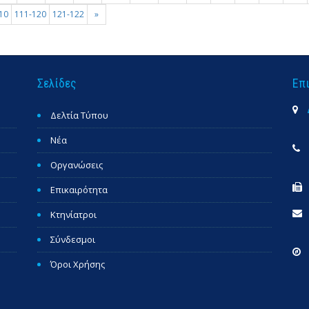
10
111-120
121-122
»
Σελίδες
Επ
Δελτία Τύπου
Νέα
Οργανώσεις
Επικαιρότητα
Κτηνίατροι
Σύνδεσμοι
Όροι Χρήσης