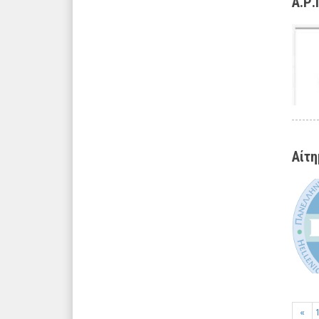
Α.Ρ
Αίτη
«