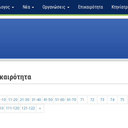
λογος
Νέα
Οργανώσεις
Επικαιρότητα
Κτηνίατρ
καιρότητα
1-10
11-20
21-30
31-40
41-50
51-60
61-70
71
72
73
74
75
10
111-120
121-122
»