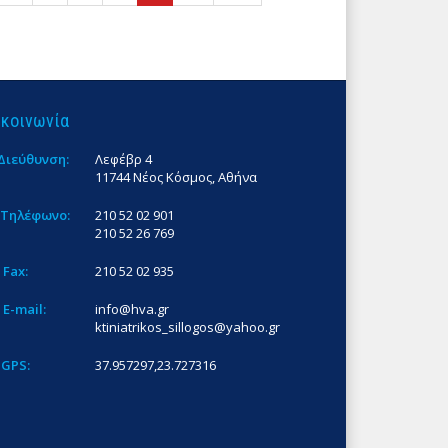
ικοινωνία
Διεύθυνση:
Λεφέβρ 4
11744 Νέος Κόσμος, Αθήνα
Τηλέφωνο:
210 52 02 901
210 52 26 769
Fax:
210 52 02 935
E-mail:
info@hva.gr
ktiniatrikos_sillogos@yahoo.gr
GPS:
37.957297,23.727316