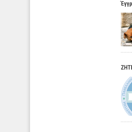
Έγγρ
ΖΗΤ