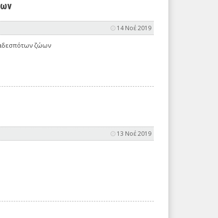
ώων
14 Νοέ 2019
 αδεσπότων ζώων
13 Νοέ 2019