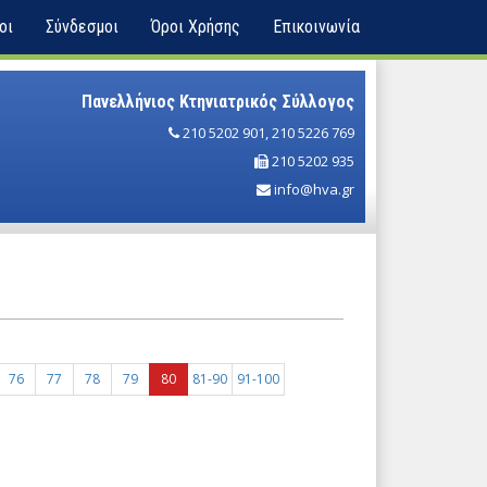
οι
Σύνδεσμοι
Όροι Χρήσης
Επικοινωνία
Πανελλήνιος Κτηνιατρικός Σύλλογος
210 5202 901
,
210 5226 769
210 5202 935
info@hva.gr
76
77
78
79
80
81-90
91-100