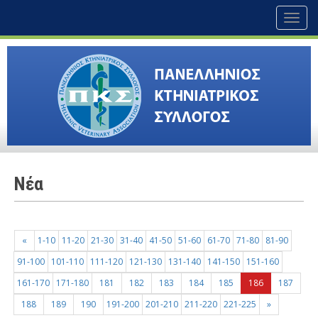
Toggl
naviga
Nέα
«
1-10
11-20
21-30
31-40
41-50
51-60
61-70
71-80
81-90
91-100
101-110
111-120
121-130
131-140
141-150
151-160
161-170
171-180
181
182
183
184
185
186
187
188
189
190
191-200
201-210
211-220
221-225
»