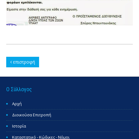
επιστροφή
Ο Σύλλογος
Αρχή
Διοικούσα Επιτροπή
Ιστορία
Καταστατικό - Κώδικες - Νόμοι