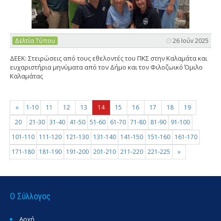
Δελτία Τύπου
26 Ιούν 2025
ΔΕΕΚ: Στειρώσεις από τους εθελοντές του ΠΚΣ στην Καλαμάτα και
ευχαριστήρια μηνύματα από τον Δήμο και τον Φιλοζωικό Όμιλο
Καλαμάτας
«
1-10
11
12
13
14
15
16
17
18
19
20
21-30
31-40
41-50
51-60
61-70
71-80
81-90
91-100
101-110
111-120
121-130
131-140
141-150
151-160
161-170
171-180
181-190
191-200
201-210
211-220
221-225
»
Ο Σύλλογος
Αρχή