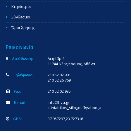
Κτηνίατροι
Σύνδεσμοι
Όροι Χρήσης
Επικοινωνία
Διεύθυνση:
Λεφέβρ 4
11744 Νέος Κόσμος, Αθήνα
Τηλέφωνο:
210 52 02 901
210 52 26 769
Fax:
210 52 02 935
E-mail:
info@hva.gr
ktiniatrikos_sillogos@yahoo.gr
GPS:
37.957297,23.727316