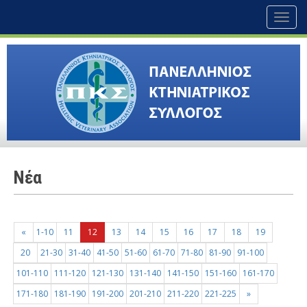
Toggl
naviga
Nέα
«
1-10
11
12
13
14
15
16
17
18
19
20
21-30
31-40
41-50
51-60
61-70
71-80
81-90
91-100
101-110
111-120
121-130
131-140
141-150
151-160
161-170
171-180
181-190
191-200
201-210
211-220
221-225
»