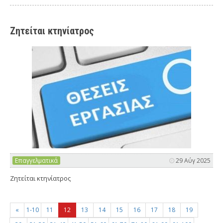
Ζητείται κτηνίατρος
Επαγγελματικά
29 Αύγ 2025
Ζητείται κτηνίατρος
«
1-10
11
12
13
14
15
16
17
18
19