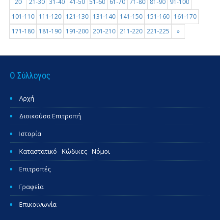
20
21-30
31-40
41-50
51-60
61-70
71-80
81-90
91-100
101-110
111-120
121-130
131-140
141-150
151-160
161-170
171-180
181-190
191-200
201-210
211-220
221-225
»
Ο Σύλλογος
Αρχή
Διοικούσα Επιτροπή
Ιστορία
Καταστατικό - Κώδικες - Νόμοι
Επιτροπές
Γραφεία
Επικοινωνία