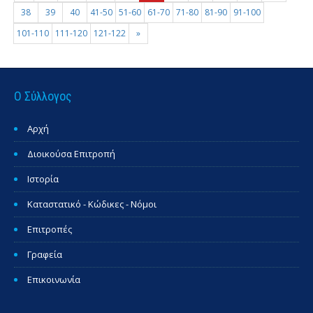
38
39
40
41-50
51-60
61-70
71-80
81-90
91-100
101-110
111-120
121-122
»
Ο Σύλλογος
Αρχή
Διοικούσα Επιτροπή
Ιστορία
Καταστατικό - Κώδικες - Νόμοι
Επιτροπές
Γραφεία
Επικοινωνία