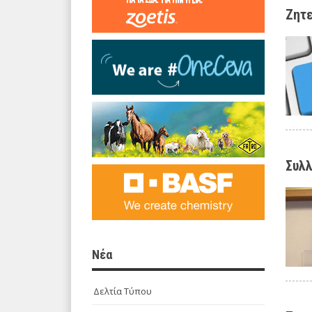
Ζητε
Συλλ
Νέα
Δελτία Τύπου