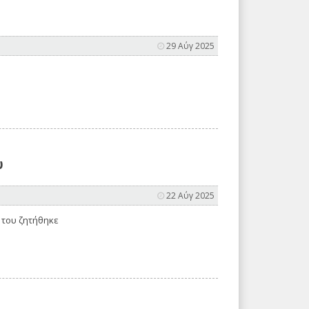
29 Αύγ 2025
υ
22 Αύγ 2025
 του ζητήθηκε