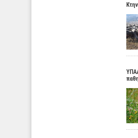
Κτην
ΥΠΑΑ
παθη