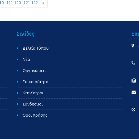
10
111-120
121-122
»
Σελίδες
Επ
Δελτία Τύπου
Νέα
Οργανώσεις
Επικαιρότητα
Κτηνίατροι
Σύνδεσμοι
Όροι Χρήσης