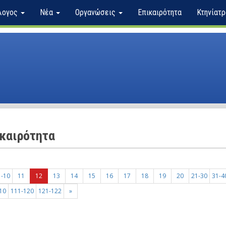
λογος
Νέα
Οργανώσεις
Επικαιρότητα
Κτηνίατρ
καιρότητα
1-10
11
12
13
14
15
16
17
18
19
20
21-30
31-4
10
111-120
121-122
»