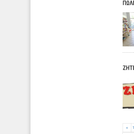
ΠΩΛΕ
ΖΗΤ
«