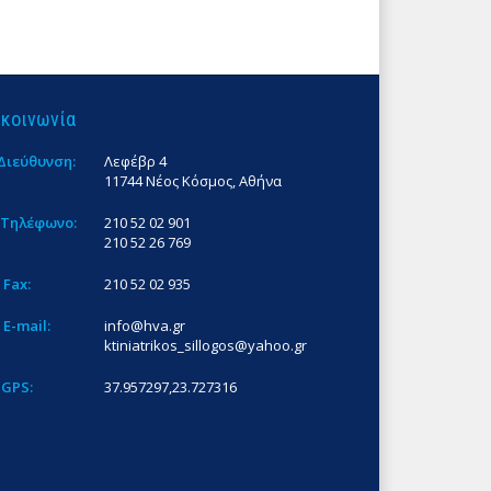
ικοινωνία
Διεύθυνση:
Λεφέβρ 4
11744 Νέος Κόσμος, Αθήνα
Τηλέφωνο:
210 52 02 901
210 52 26 769
Fax:
210 52 02 935
E-mail:
info@hva.gr
ktiniatrikos_sillogos@yahoo.gr
GPS:
37.957297,23.727316