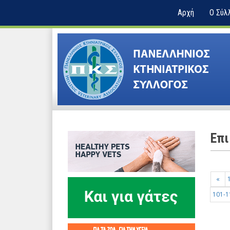
Αρχή
Ο Σύλ
Επι
«
101-1