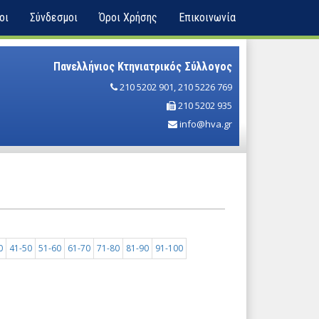
οι
Σύνδεσμοι
Όροι Χρήσης
Επικοινωνία
Πανελλήνιος Κτηνιατρικός Σύλλογος
210 5202 901
,
210 5226 769
210 5202 935
info@hva.gr
0
41-50
51-60
61-70
71-80
81-90
91-100