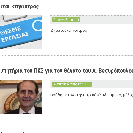
ίται κτηνίατρος
Επαγγελματικά
Ζητείται κτηνίατρος
υπητήρια του ΠΚΣ για τον θάνατο του Α. Βεσυρόπουλο
Ανακοινώσεις της Δ.Ε.
Βοήθησε τον κτηνιατρικό κλάδο άμεσα, μόλις