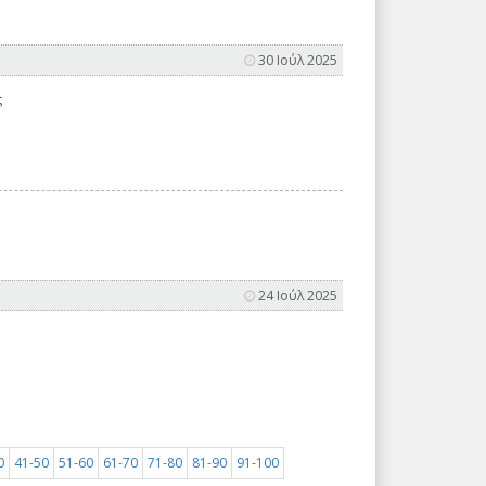
30 Ιούλ 2025
ς
24 Ιούλ 2025
0
41-50
51-60
61-70
71-80
81-90
91-100