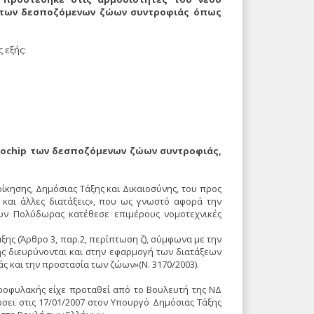
p) των δεσποζόμενων ζώων συντροφιάς όπως
 εξής:
crochip των δεσποζόμενων ζώων συντροφιάς,
ίκησης, Δημόσιας Tάξης και Δικαιοσύνης, του προς
και άλλες διατάξεις», που ως γνωστό αφορά την
ρων Πολύδωρας κατέθεσε επιμέρους νομοτεχνικές
ης (Άρθρο 3, παρ.2, περίπτωση ζ), σύμφωνα με την
ής διευρύνονται και στην εφαρμογή των διατάξεων
και την προστασία των ζώων»(N. 3170/2003).
γροφυλακής είχε προταθεί από το Bουλευτή της NΔ
ώσει στις 17/01/2007 στον Yπουργό Δημόσιας Tάξης