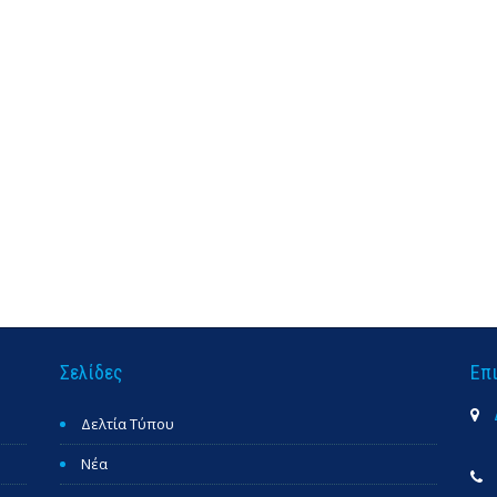
Σελίδες
Επ
Δελτία Τύπου
Νέα