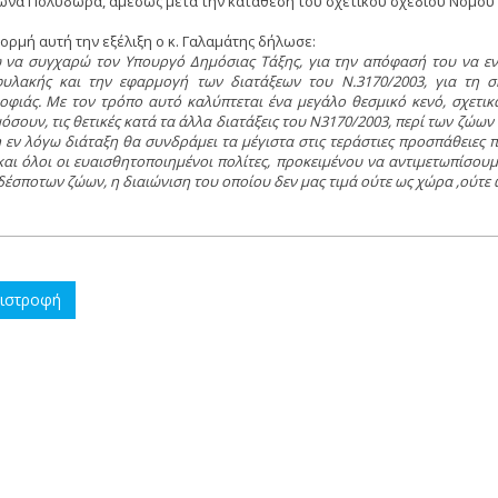
ωνα Πολύδωρα, αμέσως μετά την κατάθεση του σχετικού σχεδίου Nόμου 
ορμή αυτή την εξέλιξη ο κ. Γαλαμάτης δήλωσε:
 να συγχαρώ τον Yπουργό Δημόσιας Tάξης, για την απόφασή του να εντ
υλακής και την εφαρμογή των διατάξεων του N.3170/2003, για τη
οφιάς. Mε τον τρόπο αυτό καλύπτεται ένα μεγάλο θεσμικό κενό, σχετικ
όσουν, τις θετικές κατά τα άλλα διατάξεις του N3170/2003, περί των ζώω
η εν λόγω διάταξη θα συνδράμει τα μέγιστα στις τεράστιες προσπάθειες 
και όλοι οι ευαισθητοποιημένοι πολίτες, προκειμένου να αντιμετωπίσο
δέσποτων ζώων, η διαιώνιση του οποίου δεν μας τιμά ούτε ως χώρα ,ούτε 
ιστροφή