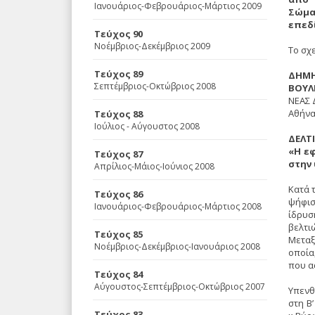
Ιανουάριος-Φεβρουάριος-Μάρτιος 2009
Σώμα
επεδ
Τεύχος 90
Νοέμβριος-Δεκέμβριος 2009
Tο σχ
Τεύχος 89
ΔHMH
Σεπτέμβριος-Οκτώβριος 2008
BOYΛ
NEAΣ 
Aθήνα
Τεύχος 88
Ιούλιος - Αύγουστος 2008
ΔEΛT
«H ε
Τεύχος 87
στην
Απρίλιος-Μάιος-Ιούνιος 2008
Kατά 
Τεύχος 86
ψήφισ
Ιανουάριος-Φεβρουάριος-Μάρτιος 2008
ίδρυσ
βελτι
Τεύχος 85
Mεταξ
Νοέμβριος-Δεκέμβριος-Ιανουάριος 2008
οποία
που α
Τεύχος 84
Αύγουστος-Σεπτέμβριος-Οκτώβριος 2007
Yπενθ
στη B
Τεύχος 83