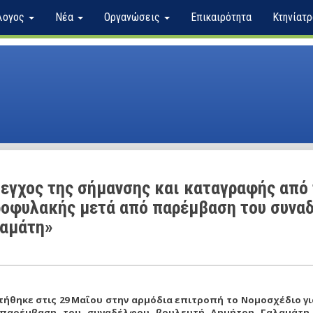
λογος
Νέα
Οργανώσεις
Επικαιρότητα
Κτηνίατρ
εγχος της σήμανσης και καταγραφής από
οφυλακής μετά από παρέμβαση του συνα
αμάτη»
τήθηκε στις 29 Mαΐου στην αρμόδια επιτροπή το Nομοσχέδιο γι
παρέμβαση του συναδέλφου βουλευτή Δημήτρη Γαλαμάτη 