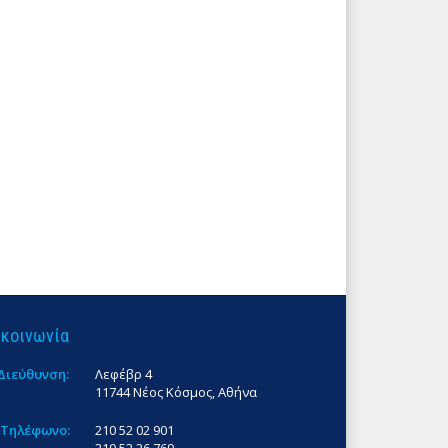
ικοινωνία
Διεύθυνση:
Λεφέβρ 4
11744 Νέος Κόσμος, Αθήνα
Τηλέφωνο:
210 52 02 901