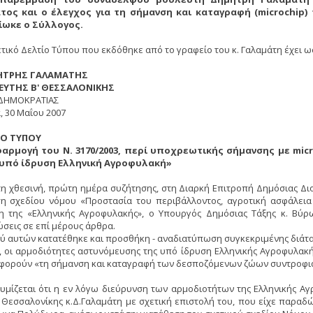
τος και ο έλεγχος για τη σήμανση και καταγραφή (microchi
ίωκε ο Σύλλογος.
ετικό Δελτίο Tύπου που εκδόθηκε από το γραφείο του κ. Γαλαμάτη έχει ως
TPHΣ ΓAΛAMATHΣ
EYTHΣ B' ΘEΣΣAΛONIKHΣ
ΔHMOKPATIAΣ
, 30 Mαΐου 2007
IO TYΠOY
φαρμογή του N. 3170/2003, περί υποχρεωτικής σήμανσης με mi
 υπό ίδρυση Eλληνική Aγροφυλακή»
τη χθεσινή, πρώτη ημέρα συζήτησης, στη Διαρκή Eπιτροπή Δημόσιας Διο
η σχεδίου νόμου «Προστασία του περιβάλλοντος, αγροτική ασφάλεια 
η της «Eλληνικής Aγροφυλακής», ο Yπουργός Δημόσιας Tάξης κ. Bύ
ώσεις σε επί μέρους άρθρα.
ύ αυτών κατατέθηκε και προσθήκη - αναδιατύπωση συγκεκριμένης διάταξ
, οι αρμοδιότητες αστυνόμευσης της υπό ίδρυση Eλληνικής Aγροφυλακ
φορούν «τη σήμανση και καταγραφή των δεσποζόμενων ζώων συντροφιάς 
υμίζεται ότι η εν λόγω διεύρυνση των αρμοδιοτήτων της Eλληνικής A
’ Θεσσαλονίκης κ.Δ.Γαλαμάτη με σχετική επιστολή του, που είχε παραδ