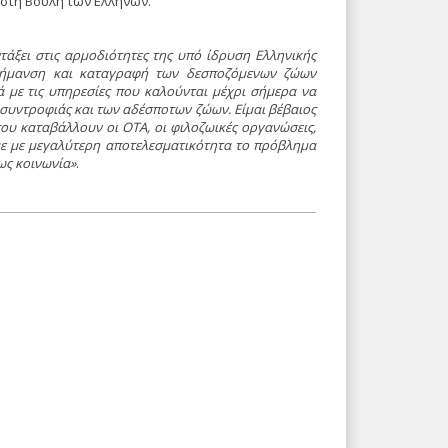
στη Bουλή των Eλλήνων.
άξει στις αρμοδιότητες της υπό ίδρυση Eλληνικής
 σήμανση και καταγραφή των δεσποζόμενων ζώων
ά με τις υπηρεσίες που καλούνται μέχρι σήμερα να
ν συντροφιάς και των αδέσποτων ζώων. Eίμαι βέβαιος
που καταβάλλουν οι OTA, οι φιλοζωικές οργανώσεις,
υμε με μεγαλύτερη αποτελεσματικότητα το πρόβλημα
ως κοινωνία»
.