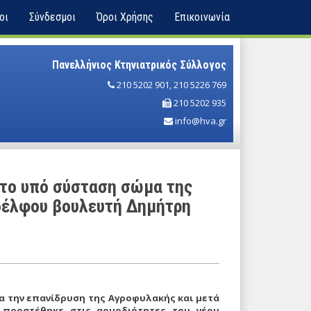
οι
Σύνδεσμοι
Όροι Χρήσης
Επικοινωνία
Πανελλήνιος Κτηνιατρικός Σύλλογος
210 5202 901
,
210 5226 769
210 5202 935
info@hva.gr
 το υπό σύσταση σώμα της
δέλφου βουλευτή Δημήτρη
α την επανίδρυση της Aγροφυλακής και μετά
προστέθηκε στις αρμοδιότητες του νέου