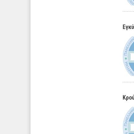
Εγκύ
Κρού