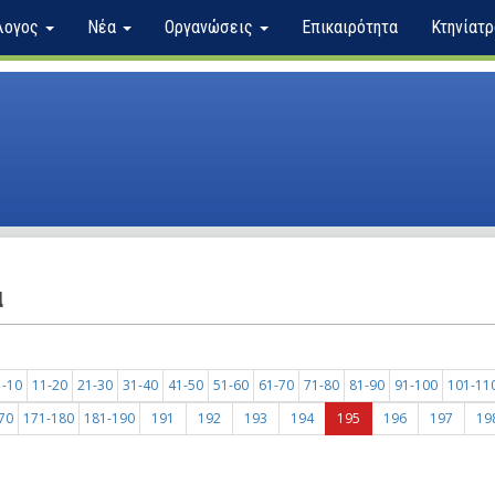
λογος
Νέα
Οργανώσεις
Επικαιρότητα
Κτηνίατρ
α
1-10
11-20
21-30
31-40
41-50
51-60
61-70
71-80
81-90
91-100
101-11
70
171-180
181-190
191
192
193
194
195
196
197
19