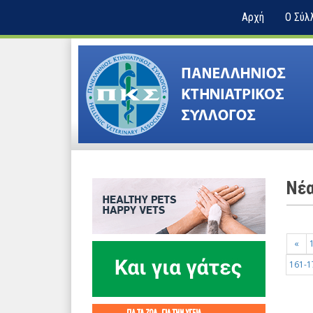
Αρχή
Ο Σύλ
Nέ
«
161-1