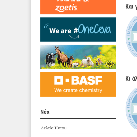
Και 
Κι ά
Νέα
Δελτία Τύπου