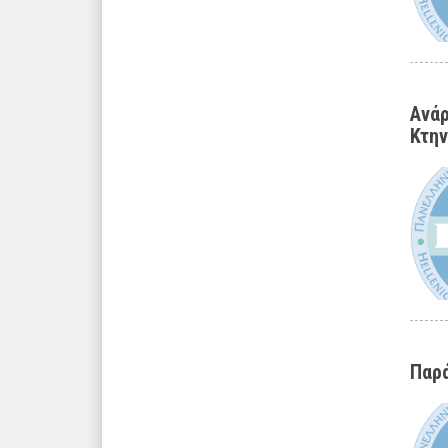
Ανάρ
Κτην
Παρά