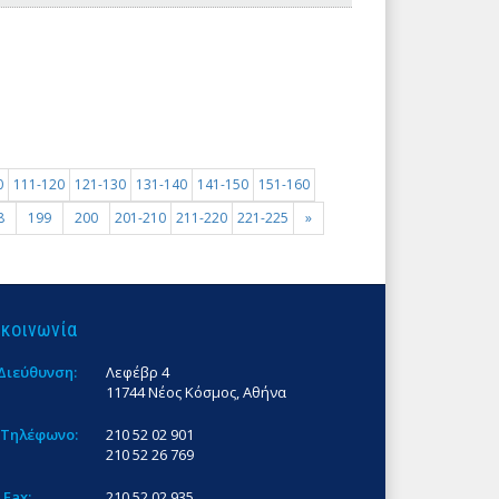
0
111-120
121-130
131-140
141-150
151-160
8
199
200
201-210
211-220
221-225
»
ικοινωνία
Διεύθυνση:
Λεφέβρ 4
11744 Νέος Κόσμος, Αθήνα
Τηλέφωνο:
210 52 02 901
210 52 26 769
Fax:
210 52 02 935