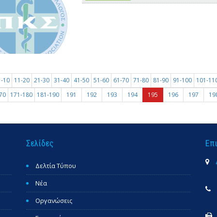
1-10
11-20
21-30
31-40
41-50
51-60
61-70
71-80
81-90
91-100
101-11
70
171-180
181-190
191
192
193
194
195
196
197
19
Σελίδες
Επ
Δελτία Τύπου
Νέα
Οργανώσεις