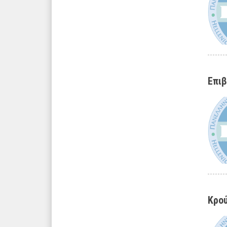
Επιβ
Κρού