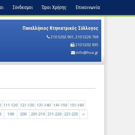
οι
Σύνδεσμοι
Όροι Χρήσης
Επικοινωνία
Πανελλήνιος Κτηνιατρικός Σύλλογος
210 5202 901
,
210 5226 769
210 5202 935
info@hva.gr
0
111-120
121-130
131-140
141-150
151-160
8
199
200
201-210
211-220
221-225
»