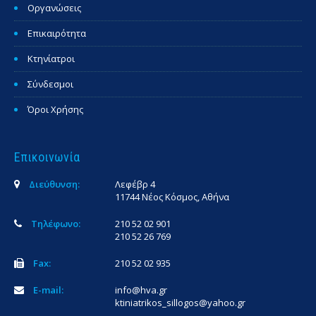
Οργανώσεις
Επικαιρότητα
Κτηνίατροι
Σύνδεσμοι
Όροι Χρήσης
Επικοινωνία
Διεύθυνση:
Λεφέβρ 4
11744 Νέος Κόσμος, Αθήνα
Τηλέφωνο:
210 52 02 901
210 52 26 769
Fax:
210 52 02 935
E-mail:
info@hva.gr
ktiniatrikos_sillogos@yahoo.gr