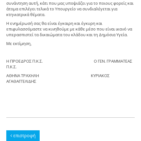
συνάντηση αυτή, κάτι που μας υποψιάζει για το ποιους φορείς και
άτομα επιλέγει τελικά το Υπουργείο να συνδιαλέγεται για
κτηνιατρικά θέματα.
Η ενημέρωσή σας θα είναι έγκαιρη και έγκυρη και
επιφυλασσόμαστε να κινηθούμε με κάθε μέσο που είναι ικανό να
υπερασπιστεί τα δικαιώματα του κλάδου και τη Δημόσια Υγεία.
Με εκτίμηση,
Η ΠΡΟΕΔΡΟΣ Π.Κ.Σ. Ο ΓΕΝ. ΓΡΑΜΜΑΤΕΑΣ
Π.Κ.Σ.
ΑΘΗΝΑ ΤΡΑΧΗΛΗ ΚΥΡΙΑΚΟΣ
ΑΓΑΘΑΓΓΕΛΙΔΗΣ
επιστροφή