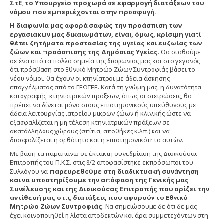
ΣτΕ, το Υπουργείο προχωρά σε εφαρμογή διατάξεων του
νόμου που εμπεριέχονται στην προσφυγή.
Η διαφωνία μας αφορά σαφώς την προάσπιση των
εργασιακών μας δικαιωμάτων, είναι, όμως, κρίσιμη γιατί
θέτει ζητήματα προστασίας της υγείας και ευζωίας των
ζώων και προάσπισης της Δημόσιας Υγείας
. Θα σταθούμε
σε ένα από τα πολλά σημεία της διαφωνίας μας και στο γεγονός
ότι πρόσβαση στο Εθνικό Μητρώο Ζώων Συντροφιάς βάσει το
νέου νόμου θα έχουν οι κτηνίατροι με άδεια άσκησης
επαγγέλματος από το ΓΕΩΤΕΕ. Κατά τη γνώμη μας, η δυνατότητα
καταγραφής κτηνιατρικών πράξεων, όπως οι στειρώσεις, θα
πρέπει να δίνεται μόνο στους επιστημονικούς υπεύθυνους με
άδεια λειτουργίας ιατρείου μικρών ζώων ή κλινικής ώστε να
εξασφαλίζεται η μη τέλεση κτηνιατρικών πράξεων σε
ακατάλληλους χώρους (σπίτια, αποθήκες κ.λπ.) και να
διασφαλίζεται η ορθότητα και η επιστημονικότητα αυτών.
Με βάση τα παραπάνω σε έκτακτη συνεδρίαση της Διοικούσας
Επιτροπής του Π.Κ.Σ. στις 8/2 αποφασίστηκε εκπρόσωποι του
Συλλόγου να
παρευρεθούμε στη διαδικτυακή συνάντηση
και να υποστηρίξουμε την απόφαση της Γενικής μας
Συνέλευσης και της Διοικούσας Επιτροπής που ορίζει την
αντίθεσή μας στις διατάξεις που αφορούν το Εθνικό
Μητρώο Ζώων Συντροφιάς
. Να σημειώσουμε δε ότι δε μας
έχει κοινοποιηθεί η λίστα αποδεκτών και άρα συμμετεχόντων στη