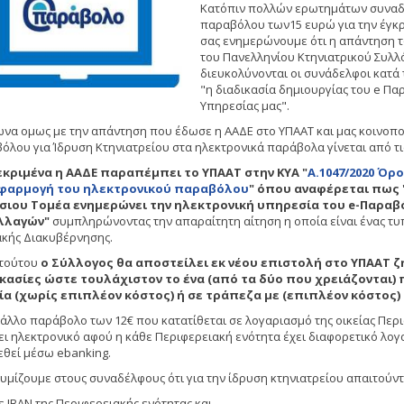
Κατόπιν πολλών ερωτημάτων συναδέ
παραβόλου των15 ευρώ για την έγκρι
σας ενημερώνουμε ότι η απάντηση τ
του Πανελληνίου Κτηνιατρικού Συλλ
διευκολύνονται οι συνάδελφοι κατά τ
"η
διαδικασία δημιουργίας του e Πα
Υπηρεσίας μας".
να ομως με την απάντηση που έδωσε η ΑΑΔΕ στο ΥΠΑΑΤ και μας κοινοπο
όλου για Ίδρυση Κτηνιατρείου στα ηλεκτρονικά παράβολα γίνεται από τι
κριμένα η ΑΑΔΕ παραπέμπει το ΥΠΑΑΤ στην ΚΥΑ "
Α.1047/2020 Όρ
εφαρμογή του ηλεκτρονικού παραβόλου
" όπου αναφέρεται πως "
σιου Τομέα ενημερώνει την ηλεκτρονική υπηρεσία του e-Παραβό
λλαγών"
συμπληρώνοντας την απαραίτητη αίτηση η οποία είναι ένας τυπ
κής Διακυβέρνησης.
 τούτου
ο Σύλλογος θα αποστείλει εκ νέου επιστολή στο ΥΠΑΑΤ ζ
κασίες ώστε τουλάχιστον το ένα (από τα δύο που χρειάζονται)
α (χωρίς επιπλέον κόστος) ή σε τράπεζα με (επιπλέον κόστος) σ
ο άλλο παράβολο των 12€ που κατατίθεται σε λογαριασμό της οικείας Περ
νει ηλεκτρονικό αφού η κάθε Περιφερειακή ενότητα έχει διαφορετικό λογ
εθεί μέσω ebanking.
υμίζουμε στους συναδέλφους ότι για την ίδρυση κτηνιατρείου απαιτούντ
ε ΙΒΑΝ της Περιφερειακής ενότητας και