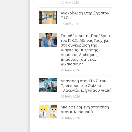
06 Αύγ 2026
Ανακοίνωση Στήριξης στον
Π.Ι.Σ.
03 Αύγ 2026
Τοποθέτηση της Προέδρου
του Π.Κ.Σ., Αθηνάς Τραχήλη,
στη συνεδρίαση της
Διαρκούς Επιτροπής
Δημόσιας Διοίκησης,
Δημόσιας Τάξης και
Δικαιοσύνης
29 Ιούλ 2026
Απάντηση στον Π.Κ.Σ. του
Προέδρου του Ομίλου
Πλακεντία, κ. Ιγνάτιου Λιαπή
29 Ιούλ 2026
Μια οφειλόμενη απάντηση
στον κ. Καραμούζη
28 Ιούλ 2026