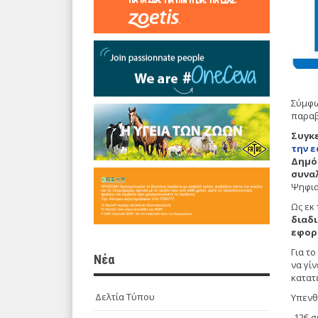
Σύμφω
παραβ
Συγκε
την 
Δημό
συνα
Ψηφια
Ως εκ
διαδι
εφορί
Για τ
Νέα
να γί
κατατ
Δελτία Τύπου
Υπενθ
-12€ σ