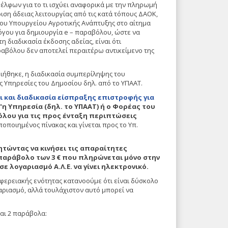
λφων για το τι ισχύει αναφορικά με την πληρωμή
ση άδειας λειτουργίας από τις κατά τόπους ΔΑΟΚ,
ου Υπουργείου Αγροτικής Ανάπτυξης στο αίτημα
όγου για δημιουργία
e
– παραβόλου, ώστε να
η διαδικασία έκδοσης αδείας, είναι ότι
ραβόλου δεν αποτελεί περαιτέρω αντικείμενο της
ιήθηκε, η διαδικασία συμπερίληψης του
ς Υπηρεσίες του Δημοσίου δηλ. από το ΥΠΑΑΤ.
οι και διαδικασία είσπραξης επιστροφής για
η Υπηρεσία (δηλ. το ΥΠΑΑΤ) ή ο Φορέας του
λου για τις προς ένταξη περιπτώσεις
οποιημένος πίνακας και γίνεται προς το Υπ.
ητώντας να κινήσει τις απαραίτητες
 παράβολο των 3 € που πληρώνεται μόνο στην
ε λογαριασμό Α.Λ.Ε. να γίνει ηλεκτρονικό.
ιφερειακής ενότητας κατανοούμε ότι είναι δύσκολο
αριασμό, αλλά τουλάχιστον αυτό μπορεί να
αι 2 παράβολα: