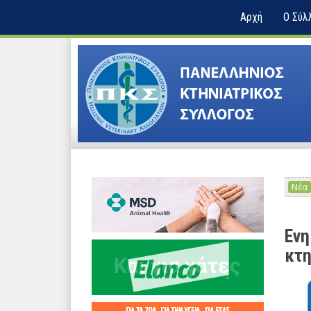
Αρχή
Ο Σύλ
Νέα
Ενη
κτη