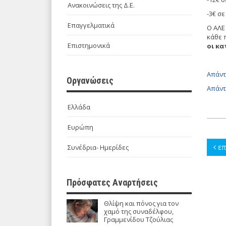
Ανακοινώσεις της Δ.Ε.
-3€ σ
Επαγγελματικά
Ο ΑΛΕ 
κάθε 
Επιστημονικά
οι κα
Απάντ
Οργανώσεις
Απάντ
Ελλάδα
Ευρώπη
επ
Συνέδρια- Ημερίδες
Πρόσφατες Αναρτήσεις
Θλίψη και πόνος για τον
χαμό της συναδέλφου,
Γραμμενίδου Τζούλιας