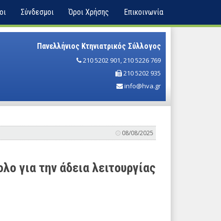
οι
Σύνδεσμοι
Όροι Χρήσης
Επικοινωνία
Πανελλήνιος Κτηνιατρικός Σύλλογος
210 5202 901
,
210 5226 769
210 5202 935
info@hva.gr
08/08/2025
λο για την άδεια λειτουργίας