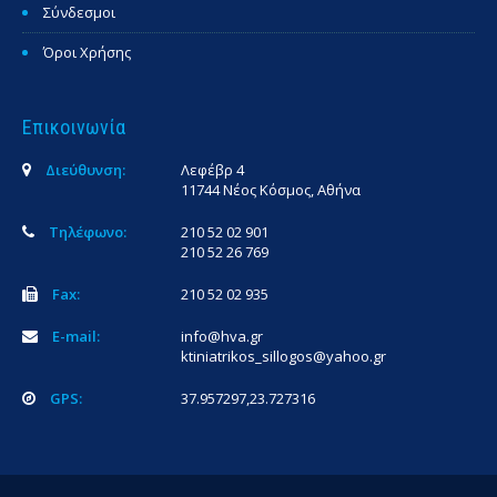
Σύνδεσμοι
Όροι Χρήσης
Επικοινωνία
Διεύθυνση:
Λεφέβρ 4
11744 Νέος Κόσμος, Αθήνα
Τηλέφωνο:
210 52 02 901
210 52 26 769
Fax:
210 52 02 935
E-mail:
info@hva.gr
ktiniatrikos_sillogos@yahoo.gr
GPS:
37.957297,23.727316