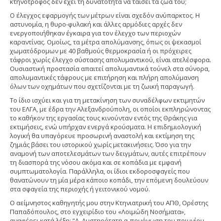
κτηνοτρόφος δεν έχει τη δυνατότητα να ταΐσει τα ζώα του;
Ο έλεγχος εφαρμογής των μέτρων είναι σχεδόν ανύπαρκτος. Η
αστυνομία, η θυρο-φυλακή και άλλες αρμόδιες αρχές δεν
ενεργοποιήθηκαν έγκαιρα για τον έλεγχο των περιοχών
καραντίνας. Ομοίως, τα μέτρα απολύμανσης, όπως οι ψεκασμοί
χωματόδρομων με 40 βαθμούς θερμοκρασία ή οι πρόχειρες
τάφροι χωρίς έλεγχο σύστασης απολυμαντικού, είναι ατελέσφορα.
Ουσιαστική προστασία απαιτεί απολυμαντικά τούνελ στα σύνορα,
απολυμαντικές τάφρους με επιτήρηση και πλήρη απολύμανση
όλων των οχημάτων που σχετίζονται με τη ζωική παραγωγή.
Το ίδιο ισχύει και για τη μετακίνηση των συναδέλφων εκτιμητών
του ΕΛΓΑ, με έδρα την Αλεξανδρούπολη, οι οποίοι εκπληρώνοντας
το καθήκον της εργασίας τους κινούνταν εντός της Θράκης για
εκτιμήσεις, ενώ υπήρχαν ενεργά κρούσματα. Η επιδημιολογική
λογική θα υπαγόρευε προσωρινή αναστολή και εκτίμηση της
ζημιάς βάσει του ιστορικού χωρίς μετακινήσεις. Όσο για την
αναμονή των αποτελεσμάτων των δειγμάτων, αυτές επιτρέπουν
τη διασπορά της νόσου ακόμα και σε κοπάδια με εμφανή
συμπτωματολογία. Παράλληλα, οι ίδιοι εκδοροσφαγείς που
θανατώνουν τη μία μέρα κάποιο κοπάδι, την επόμενη δουλεύουν
στα σφαγεία της περιοχής ή γειτονικού νομού.
Ο αείμνηστος καθηγητής μου στην Κτηνιατρική του ΑΠΘ, Ορέστης
Παπαδόπουλος, στο εγχειρίδιο του «Λοιμώδη Νοσήματα»,
αναφέρει κατά λέξη: “Α. Αυστηρότατη α-πομόνωση του ποιμνίου