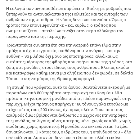
Η ευλογιά των αιγοπροβάτων σαρώνει τη Θράκη με ρυθμούς που
ξεπερνούν τα αντανακλαστικά της Πολιτείας και τις αντοχές των
ανθρώπων της υπαίθρου. Η νόσος δεν είναι καινούρια. Όμως ο
τρόπος που επανεμφανίστηκε – και κυρίως, ο τρόπος που
αντιμετωπίζεται – απειλεί να τινάξει στον αέρα ολόκληρο τον
παραγωγικό ιστό της περιοχής.
Τριανταπέντε συναπτά έτη στο κτηνιατρικό επάγγελμα στην
πράξη και όχι στο γραφείο, αισθάνομαι την ανάγκη – και την
ευθύνη – να μιλήσω όχι μόνο ως επιστήμονας, αλλά και ως
αυτόπτης μάρτυρας της φθοράς που αφήνει πίσω της η νόσος: στα
ζώα, στις μονάδες, στους ίδιους τους ανθρώπους. Βλέπω, ακούω
και καταγράφω καθημερινά μια αλήθεια που δεν χωράει σε δελτία
Τύπου: ο κτηνοτρόφος της Θράκης αιμορραγεί.
Τη στιγμή που γράφεται αυτό το άρθρο, θανατώνεται εκτροφή με
παραπάνω από 800 πρόβατα στην περιοχή του Κοσμίου. Μία
πρότυπη κτηνοτροφική μονάδα, από τις πλέον παραγωγικές στην
περιοχή. Μέχρι πρότινος παρήγαγε 180 τόνους γάλα ετησίως-με
στόχο φέτος τους 200 τόνους, όχι όμως πλέον. Πίσω από τους
αριθμούς όμως βρίσκονται άνθρωποι: ο 32χρονος κτηνοτρόφος
της μονάδας, σε λίγους μήνες πατέρας, μένει χωρίς κοπάδι, χωρίς
εισόδημα, χωρίς προοπτική. Η μονάδα του εκκενώνεται. Τα ζώα
θανατώνονται. Ο κόπος του, ο ιδρώτας του, η επένδυσή του – όλα
μηδενίζονται. Δυστυχώς, δεν είναι η εξαίρεση, αλλά η εικόνα