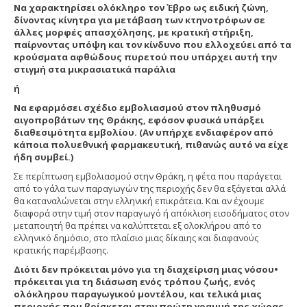
Να χαρακτηρίσει ολόκληρο τον Έβρο ως ειδική ζώνη,
δίνοντας κίνητρα για μετάβαση των κτηνοτρόφων σε
άλλες μορφές απασχόλησης, με κρατική στήριξη,
παίρνοντας υπόψη και τον κίνδυνο που ελλοχεύει από τα
κρούσματα αφθώδους πυρετού που υπάρχει αυτή την
στιγμή στα μικρασιατικά παράλια
ή
Να εφαρμόσει σχέδιο εμβολιασμού στον πληθυσμό
αιγοπροβάτων της Θράκης, εφόσον φυσικά υπάρξει
διαθεσιμότητα εμβολίου. (Αν υπήρχε ενδιαφέρον από
κάποια πολυεθνική φαρμακευτική, πιθανώς αυτό να είχε
ήδη συμβεί.)
Σε περίπτωση εμβολιασμού στην Θράκη, η φέτα που παράγεται
από το γάλα των παραγωγών της περιοχής δεν θα εξάγεται αλλά
θα καταναλώνεται στην ελληνική επικράτεια. Και αν έχουμε
διαφορά στην τιμή στον παραγωγό ή απόκλιση εισοδήματος στον
μεταποιητή θα πρέπει να καλύπτεται εξ ολοκλήρου από το
ελληνικό δημόσιο, στο πλαίσιο μιας δίκαιης και διαφανούς
κρατικής παρέμβασης.
Διότι δεν πρόκειται μόνο για τη διαχείριση μιας νόσου•
πρόκειται για τη διάσωση ενός τρόπου ζωής, ενός
ολόκληρου παραγωγικού μοντέλου, και τελικά μιας
περιοχής που βρίσκεται στην πρώτη γραμμή της χώρας.