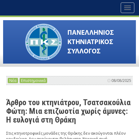
Toggl
naviga
Νέα
Επιστημονικά
08/08/2025
Άρθρο του κτηνιάτρου, Τσατσακούλια
Φώτη: Μια επιζωοτία χωρίς άμυνες:
Η ευλογιά στη Θράκη
Στις κτηνοτροφικές μονάδες της Θράκης δεν ακούγονται πλέον
κουδούνια. Δεν ακούγονται βελάσματα. Νεκρική σιγή.