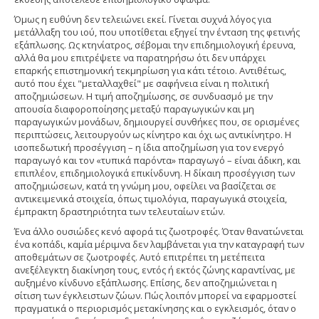
Όμως η ευθύνη δεν τελειώνει εκεί. Γίνεται συχνά λόγος για
μετάλλαξη του ιού, που υποτίθεται εξηγεί την ένταση της φετινής
εξάπλωσης. Ως κτηνίατρος, σέβομαι την επιδημιολογική έρευνα,
αλλά θα μου επιτρέψετε να παρατηρήσω ότι δεν υπάρχει
επαρκής επιστημονική τεκμηρίωση για κάτι τέτοιο. Αντιθέτως,
αυτό που έχει "μεταλλαχθεί" με σαφήνεια είναι η πολιτική
αποζημιώσεων. Η τιμή αποζημίωσης, σε συνδυασμό με την
απουσία διαφοροποίησης μεταξύ παραγωγικών και μη
παραγωγικών μονάδων, δημιουργεί συνθήκες που, σε ορισμένες
περιπτώσεις, λειτουργούν ως κίνητρο και όχι ως αντικίνητρο. Η
ισοπεδωτική προσέγγιση – η ίδια αποζημίωση για τον ενεργό
παραγωγό και τον «τυπικά παρόντα» παραγωγό – είναι άδικη, και
επιπλέον, επιδημιολογικά επικίνδυνη. Η δίκαιη προσέγγιση των
αποζημιώσεων, κατά τη γνώμη μου, οφείλει να βασίζεται σε
αντικειμενικά στοιχεία, όπως τιμολόγια, παραγωγικά στοιχεία,
έμπρακτη δραστηριότητα των τελευταίων ετών.
Ένα άλλο ουσιώδες κενό αφορά τις ζωοτροφές. Όταν θανατώνεται
ένα κοπάδι, καμία μέριμνα δεν λαμβάνεται για την καταγραφή των
αποθεμάτων σε ζωοτροφές. Αυτό επιτρέπει τη μετέπειτα
ανεξέλεγκτη διακίνηση τους, εντός ή εκτός ζώνης καραντίνας, με
αυξημένο κίνδυνο εξάπλωσης. Επίσης, δεν αποζημιώνεται η
σίτιση των έγκλειστων ζώων. Πώς λοιπόν μπορεί να εφαρμοστεί
πραγματικά ο περιορισμός μετακίνησης και ο εγκλεισμός, όταν ο