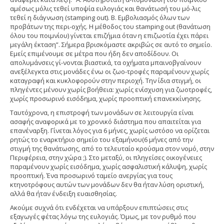
αμέσως μόλις τεθεί υποψία ευλογιάς και θανάτωσή του μό-λις
τεθεί η διάγνωση (stamping out). Β. Εμβολιασμός όλων των
προβάτων της περι-οχής. Η μέθοδος του stamping out (θανάτωση
όλου του ποιμνίου) γίνεται επιζήμια όταν η επιζωοτία έχει πάρει
μεγάλη έκταση”. Σήμερα βρισκόμαστε ακριβώς σε αυτό το σημείο.
Εμείς επιμένουμε σε μέτρα που ήδη δεν αποδίδουν. Οι
απολυμάνσεις γί-νονται βιαστικά, τα οχήματα μπαινοβγαίνουν
ανεξέλεγκτα στις μονάδες ένω οι ζωο-τροφές παραμένουν χωρίς
καταγραφή και κυκλοφορούν στην περιοχή. Την ίδια στιγμή, οι
πληγέντες μένουν χωρίς βοήθεια: χωρίς ενίσχυση για ζωοτροφές,
χωρίς προσωρινό εισόδημα, χωρίς προοπτική επανεκκίνησης.
Ταυτόχρονα, η επιστροφή των μονάδων σε λειτουργία είναι
ασαφής αναφορικά με το χρονικό διάστημα που απαιτείται για
επανέναρξη. Γίνεται λόγος για 6 μήνες, χωρίς ωστόσο να ορίζεται
ρητώς το εναρκτήριο σημείο του εξαμήνου(6 μήνες από την
στιγμή της θανάτωσης, από το τελευταίο κρούσμα στον νομό, στην
Περιφέρεια, στην χώρα ;). Στο μεταξύ, οι πληγείσες οικογένειες
παραμένουν χωρίς εισόδημα, χωρίς ασφαλιστική κάλυψη, χωρίς
προοπτική. Ένα προσωρινό ταμείο ανεργίας για τους
κτηνοτρόφους αυτών των μονάδων δεν θα ήταν λύση οριστική,
αλλά θα ήταν ένδειξη ευαισθησίας.
Ακούμε συχνά ότι ενδέχεται να υπάρξουν επιπτώσεις στις
εξαγωγές φέτας λόγω της ευλογιάς. Όμως, με τον ρυθμό που