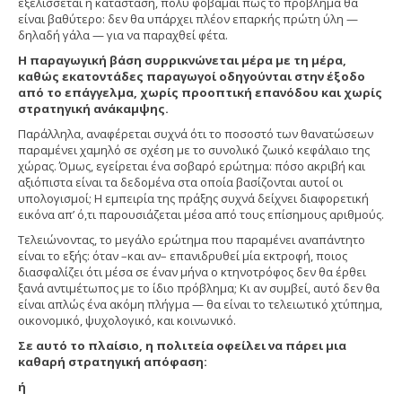
εξελίσσεται η κατάσταση, πολύ φοβάμαι πως το πρόβλημα θα
είναι βαθύτερο: δεν θα υπάρχει πλέον επαρκής πρώτη ύλη —
δηλαδή γάλα — για να παραχθεί φέτα.
Η παραγωγική βάση συρρικνώνεται μέρα με τη μέρα,
καθώς εκατοντάδες παραγωγοί οδηγούνται στην έξοδο
από το επάγγελμα, χωρίς προοπτική επανόδου και χωρίς
στρατηγική ανάκαμψης.
Παράλληλα, αναφέρεται συχνά ότι το ποσοστό των θανατώσεων
παραμένει χαμηλό σε σχέση με το συνολικό ζωικό κεφάλαιο της
χώρας. Όμως, εγείρεται ένα σοβαρό ερώτημα: πόσο ακριβή και
αξιόπιστα είναι τα δεδομένα στα οποία βασίζονται αυτοί οι
υπολογισμοί; Η εμπειρία της πράξης συχνά δείχνει διαφορετική
εικόνα απ’ ό,τι παρουσιάζεται μέσα από τους επίσημους αριθμούς.
Τελειώνοντας, το μεγάλο ερώτημα που παραμένει αναπάντητο
είναι το εξής: όταν –και αν– επανιδρυθεί μία εκτροφή, ποιος
διασφαλίζει ότι μέσα σε έναν μήνα ο κτηνοτρόφος δεν θα έρθει
ξανά αντιμέτωπος με το ίδιο πρόβλημα; Κι αν συμβεί, αυτό δεν θα
είναι απλώς ένα ακόμη πλήγμα — θα είναι το τελειωτικό χτύπημα,
οικονομικό, ψυχολογικό, και κοινωνικό.
Σε αυτό το πλαίσιο, η πολιτεία οφείλει να πάρει μια
καθαρή στρατηγική απόφαση:
ή