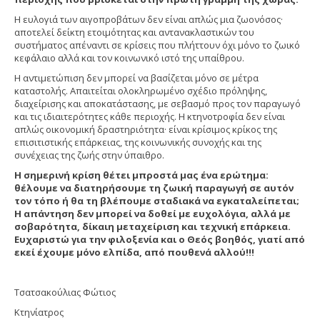
Η ευλογιά των αιγοπροβάτων δεν είναι απλώς μια ζωονόσος·
αποτελεί δείκτη ετοιμότητας και αντανακλαστικών του
συστήματος απέναντι σε κρίσεις που πλήττουν όχι μόνο το ζωικό
κεφάλαιο αλλά και τον κοινωνικό ιστό της υπαίθρου.
Η αντιμετώπιση δεν μπορεί να βασίζεται μόνο σε μέτρα
καταστολής. Απαιτείται ολοκληρωμένο σχέδιο πρόληψης,
διαχείρισης και αποκατάστασης, με σεβασμό προς τον παραγωγό
και τις ιδιαιτερότητες κάθε περιοχής. Η κτηνοτροφία δεν είναι
απλώς οικονομική δραστηριότητα· είναι κρίσιμος κρίκος της
επισιτιστικής επάρκειας, της κοινωνικής συνοχής και της
συνέχειας της ζωής στην ύπαιθρο.
Η σημερινή κρίση θέτει μπροστά μας ένα ερώτημα:
θέλουμε να διατηρήσουμε τη ζωική παραγωγή σε αυτόν
τον τόπο ή θα τη βλέπουμε σταδιακά να εγκαταλείπεται;
Η απάντηση δεν μπορεί να δοθεί με ευχολόγια, αλλά με
σοβαρότητα, δίκαιη μεταχείριση και τεχνική επάρκεια.
Ευχαριστώ για την φιλοξενία και ο Θεός βοηθός, γιατί από
εκεί έχουμε μόνο ελπίδα, από πουθενά αλλού!!!
Τσατσακούλιας Φώτιος
Κτηνίατρος