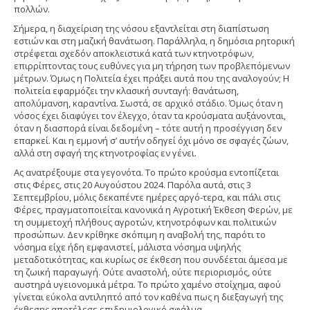
πολλών.
Σήμερα, η διαχείριση της νόσου εξαντλείται στη διαπίστωση
εστιών και στη μαζική θανάτωση. Παράλληλα, η δημόσια ρητορική
στρέφεται σχεδόν αποκλειστικά κατά των κτηνοτρόφων,
επιρρίπτοντας τους ευθύνες για μη τήρηση των προβλεπόμενων
μέτρων. Όμως η Πολιτεία έχει πράξει αυτά που της αναλογούν; Η
πολιτεία εφαρμόζει την κλασική συνταγή: θανάτωση,
απολύμανση, καραντίνα. Σωστά, σε αρχικό στάδιο. Όμως όταν η
νόσος έχει διαφύγει τον έλεγχο, όταν τα κρούσματα αυξάνονται,
όταν η διασπορά είναι δεδομένη – τότε αυτή η προσέγγιση δεν
επαρκεί. Και η εμμονή σ’ αυτήν οδηγεί όχι μόνο σε σφαγές ζώων,
αλλά στη σφαγή της κτηνοτροφίας εν γένει.
Ας ανατρέξουμε στα γεγονότα. Το πρώτο κρούσμα εντοπίζεται
στις Φέρες, στις 20 Αυγούστου 2024. Παρόλα αυτά, στις 3
Σεπτεμβρίου, μόλις δεκαπέντε ημέρες αργό-τερα, και πάλι στις
Φέρες, πραγματοποιείται κανονικά η Αγροτική Έκθεση Φερών, με
τη συμμετοχή πλήθους αγροτών, κτηνοτρόφων και πολιτικών
προσώπων. Δεν κρίθηκε σκόπιμη η αναβολή της, παρότι το
νόσημα είχε ήδη εμφανιστεί, μάλιστα νόσημα υψηλής
μεταδοτικότητας, και κυρίως σε έκθεση που συνδέεται άμεσα με
τη ζωική παραγωγή. Ούτε αναστολή, ούτε περιορισμός, ούτε
αυστηρά υγειονομικά μέτρα. Το πρώτο χαμένο στοίχημα, αφού
γίνεται εύκολα αντιληπτό από τον καθένα πως η διεξαγωγή της
έκθεσης αποτέλεσε επιδημιολογικό σφάλμα.