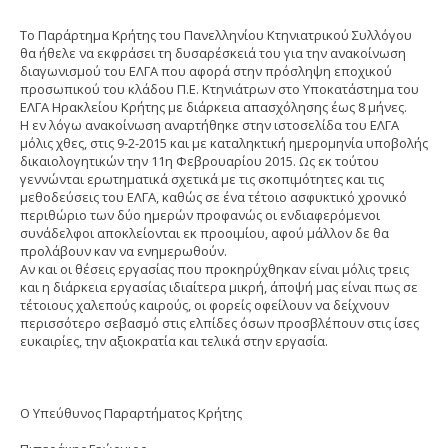
Το Παράρτημα Κρήτης του Πανελληνίου Κτηνιατρικού Συλλόγου
θα ήθελε να εκφράσει τη δυσαρέσκειά του για την ανακοίνωση
διαγωνισμού του ΕΛΓΑ που αφορά στην πρόσληψη εποχικού
προσωπικού του κλάδου Π.Ε. Κτηνιάτρων στο Υποκατάστημα του
ΕΛΓΑ Ηρακλείου Κρήτης με διάρκεια απασχόλησης έως 8 μήνες.
Η εν λόγω ανακοίνωση αναρτήθηκε στην ιστοσελίδα του ΕΛΓΑ
μόλις χθες, στις 9-2-2015 και με καταληκτική ημερομηνία υποβολής
δικαιολογητικών την 11η Φεβρουαρίου 2015. Ως εκ τούτου
γεννώνται ερωτηματικά σχετικά με τις σκοπιμότητες και τις
μεθοδεύσεις του ΕΛΓΑ, καθώς σε ένα τέτοιο ασφυκτικό χρονικό
περιθώριο των δύο ημερών προφανώς οι ενδιαφερόμενοι
συνάδελφοι αποκλείονται εκ προοιμίου, αφού μάλλον δε θα
προλάβουν καν να ενημερωθούν.
Αν και οι θέσεις εργασίας που προκηρύχθηκαν είναι μόλις τρεις
και η διάρκεια εργασίας ιδιαίτερα μικρή, άποψή μας είναι πως σε
τέτοιους χαλεπούς καιρούς, οι φορείς οφείλουν να δείχνουν
περισσότερο σεβασμό στις ελπίδες όσων προσβλέπουν στις ίσες
ευκαιρίες, την αξιοκρατία και τελικά στην εργασία.
Ο Υπεύθυνος Παραρτήματος Κρήτης