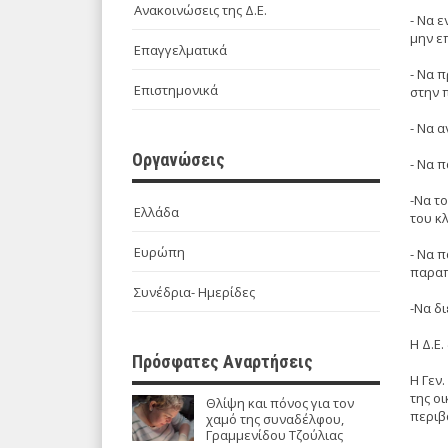
Ανακοινώσεις της Δ.Ε.
- Να 
μην ε
Επαγγελματικά
- Να 
Επιστημονικά
στην 
- Να 
Οργανώσεις
- Να 
-Να τ
Ελλάδα
του κ
Ευρώπη
- Να 
παραπ
Συνέδρια- Ημερίδες
-Να δ
Η Δ.Ε.
Πρόσφατες Αναρτήσεις
Η Γεν
της ο
Θλίψη και πόνος για τον
περιβ
χαμό της συναδέλφου,
Γραμμενίδου Τζούλιας