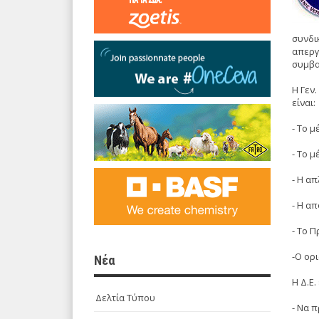
συνδι
απεργί
συμβα
Η Γεν.
είναι:
- Tο 
- Το 
- Η α
- Η α
- Το 
-Ο ορ
Νέα
Η Δ.Ε.
Δελτία Τύπου
- Να 