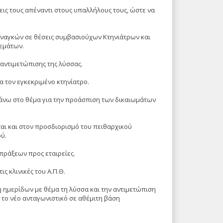
εις τους απέναντι στους υπαλλήλους τους, ώστε να
 αναγκών σε θέσεις συμβασιούχων Κτηνιάτρων και
θεμάτων.
 αντιμετώπισης της λύσσας.
α τον εγκεκριμένο κτηνίατρο.
άνω στο θέμα για την προάσπιση των δικαιωμάτων
αι και στον προσδιορισμό του πειθαρχικού
ύ.
πράξεων προς εταιρείες.
ς κλινικές του Α.Π.Θ.
ση ημερίδων με θέμα τη λύσσα και την αντιμετώπιση
 το νέο ανταγωνιστικό σε αθέμιτη βάση