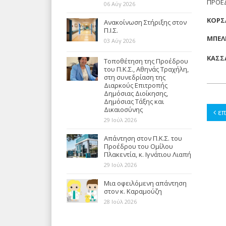
ΠΡΟΕ
06 Αύγ 2026
ΚΟΡΣ
Ανακοίνωση Στήριξης στον
Π.Ι.Σ.
ΜΠΕΛ
03 Αύγ 2026
ΚΑΣΣ
Τοποθέτηση της Προέδρου
του Π.Κ.Σ., Αθηνάς Τραχήλη,
στη συνεδρίαση της
Διαρκούς Επιτροπής
Δημόσιας Διοίκησης,
Δημόσιας Τάξης και
Δικαιοσύνης
επ
29 Ιούλ 2026
Απάντηση στον Π.Κ.Σ. του
Προέδρου του Ομίλου
Πλακεντία, κ. Ιγνάτιου Λιαπή
29 Ιούλ 2026
Μια οφειλόμενη απάντηση
στον κ. Καραμούζη
28 Ιούλ 2026