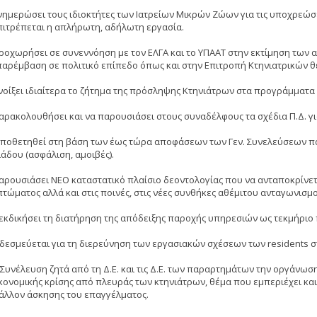
ενημερώσει τους ιδιοκτήτες των Ιατρείων Μικρών Ζώων για τις υποχρεώσ
πιτρέπεται η απλήρωτη, αδήλωτη εργασία.
προχωρήσει σε συνεννόηση με τον ΕΛΓΑ και το ΥΠΑΑΤ στην εκτίμηση των
παρέμβαση σε πολιτικό επίπεδο όπως και στην Επιτροπή Κτηνιατρικών 
ανοίξει ιδιαίτερα το ζήτημα της πρόσληψης Κτηνιάτρων στα προγράμματα
παρακολουθήσει και να παρουσιάσει στους συναδέλφους τα σχέδια Π.Δ. γι
οποθετηθεί στη βάση των έως τώρα αποφάσεων των Γεν. Συνελεύσεων π
λάδου (ασφάλιση, αμοιβές).
παρουσιάσει ΝΕΟ καταστατικό πλαίσιο δεοντολογίας που να ανταποκρίνετ
τώματος αλλά και στις ποινές, στις νέες συνθήκες αθέμιτου ανταγωνισμο
ιεκδικήσει τη διατήρηση της απόδειξης παροχής υπηρεσιών ως τεκμήριο 
 δεσμεύεται για τη διερεύνηση των εργασιακών σχέσεων των residents στι
. Συνέλευση ζητά από τη Δ.Ε. και τις Δ.Ε. των παραρτημάτων την οργάνω
ικονομικής κρίσης από πλευράς των κτηνιάτρων, θέμα που εμπεριέχει και
άλλον άσκησης του επαγγέλματος.