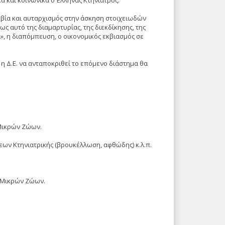
ά και κοινωνικά ο Έλληνας Κτηνίατρος.
ή βία και αυταρχισμός στην άσκηση στοιχειωδών
 αυτό της διαμαρτυρίας, της διεκδίκησης, της
λα», η διαπόμπευση, ο οικονομικός εκβιασμός σε
ι η Δ.Ε. να ανταποκριθεί το επόμενο διάστημα θα
Μικρών Ζώων.
ν Κτηνιατρικής (βρουκέλλωση, αφθώδης) κ.λ.π.
α Μικρών Ζώων.