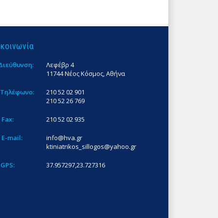
ικοινωνία
Διεύθυνση:
Λεφέβρ 4
11744 Νέος Κόσμος, Αθήνα
Τηλέφωνο:
210 52 02 901
210 52 26 769
Fax:
210 52 02 935
E-mail:
info@hva.gr
ktiniatrikos_sillogos@yahoo.gr
GPS:
37.957297,23.727316