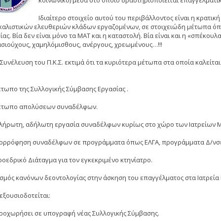
κοινωνικό) μέσα στο οποίο δραστηριοποιείται επαγγελματικ
Ιδιαίτερο στοιχείο αυτού του περιβάλλοντος είναι η κρατικ
καλιστικών ελευθεριών κλάδων εργαζομένων, σε στοιχειώδη μέτωπα όπως
ας. Βία δεν είναι μόνο τα ΜΑΤ και η καταστολή. Βία είναι και η «σπέκου
σιούχους, χαμηλόμισθους, ανέργους, χρεωμένους…!!!
 Συνέλευση του Π.Κ.Σ. εκτιμά ότι τα κυριότερα μέτωπα στα οποία καλείτα
μέτωπο της Συλλογικής Σύμβασης Εργασίας .
μέτωπο απολύσεων συναδέλφων.
πλήρωτη, αδήλωτη εργασία συναδέλφων κυρίως στο χώρο των Ιατρείων 
πορρόφηση συναδέλφων σε προγράμματα όπως ΕΛΓΑ, προγράμματα Δ/νσεω
Προεδρικό Διάταγμα για τον εγκεκριμένο κτηνίατρο.
ισμός κανόνων δεοντολογίας στην άσκηση του επαγγέλματος στα Ιατρεί
 εξουσιοδοτείται:
προχωρήσει σε υπογραφή νέας Συλλογικής Σύμβασης.