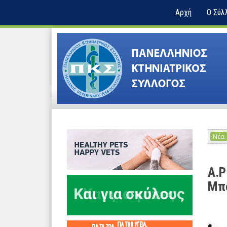
Αρχή
Ο Σύλ
Νέα
Α.Ρ
Μπο