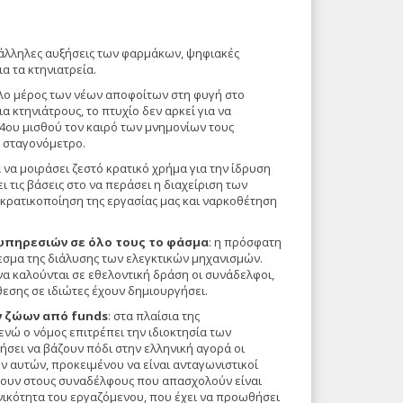
πάλληλες αυξήσεις των φαρμάκων, ψηφιακές
α τα κτηνιατρεία.
άλο μέρος των νέων αποφοίτων στη φυγή στο
α κτηνιάτρους, το πτυχίο δεν αρκεί για να
14ου μισθού τον καιρό των μνημονίων τους
ο σταγονόμετρο.
α να μοιράσει ζεστό κρατικό χρήμα για την ίδρυση
 τις βάσεις στο να περάσει η διαχείριση των
κρατικοποίηση της εργασίας μας και ναρκοθέτηση
 υπηρεσιών
σε όλο τους το φάσμα
: η πρόσφατη
σμα της διάλυσης των ελεγκτικών μηχανισμών.
να καλούνται σε εθελοντική δράση οι συνάδελφοι,
θεσης σε ιδιώτες έχουν δημιουργήσει.
ν ζώων από funds
: στα πλαίσια της
νώ ο νόμος επιτρέπει την ιδιοκτησία των
ήσει να βάζουν πόδι στην ελληνική αγορά οι
 αυτών, προκειμένου να είναι ανταγωνιστικοί
φέρουν στους συναδέλφους που απασχολούν είναι
νικότητα του εργαζόμενου, που έχει να προωθήσει