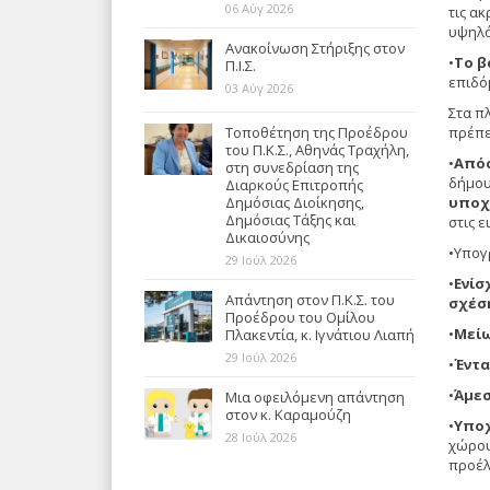
06 Αύγ 2026
τις α
υψηλό
Ανακοίνωση Στήριξης στον
•
Το β
Π.Ι.Σ.
επιδό
03 Αύγ 2026
Στα πλ
πρέπει
Τοποθέτηση της Προέδρου
του Π.Κ.Σ., Αθηνάς Τραχήλη,
•
Απόσ
στη συνεδρίαση της
δήμου
Διαρκούς Επιτροπής
υποχ
Δημόσιας Διοίκησης,
Δημόσιας Τάξης και
στις 
Δικαιοσύνης
•Υπογ
29 Ιούλ 2026
•
Ενίσ
Απάντηση στον Π.Κ.Σ. του
σχέση
Προέδρου του Ομίλου
•
Μείω
Πλακεντία, κ. Ιγνάτιου Λιαπή
29 Ιούλ 2026
•
Έντα
•
Άμεσ
Μια οφειλόμενη απάντηση
στον κ. Καραμούζη
•
Υποχ
28 Ιούλ 2026
χώρου
προέλε