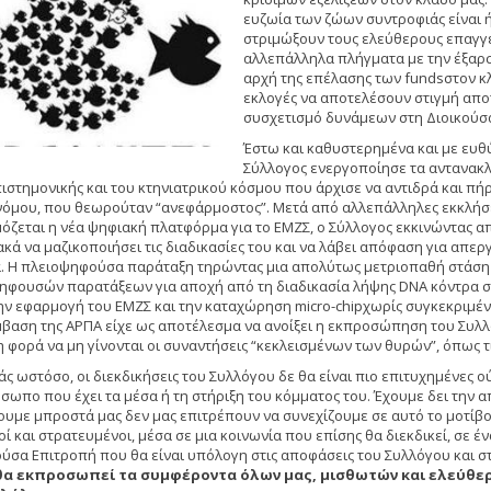
ευζωία των ζώων συντροφιάς είναι 
στριμώξουν τους ελεύθερους επαγγε
αλλεπάλληλα πλήγματα με την έξαρση
αρχή της επέλασης των fundsστον κ
εκλογές να αποτελέσουν στιγμή απο
συσχετισμό δυνάμεων στη Διοικούσ
Έστω και καθυστερημένα και με ευθ
Σύλλογος ενεργοποίησε τα αντανακλα
ιστημονικής και του κτηνιατρικού κόσμου που άρχισε να αντιδρά και π
νόμου, που θεωρούταν “ανεφάρμοστος”. Μετά από αλλεπάλληλες εκκλήσει
όζεται η νέα ψηφιακή πλατφόρμα για το ΕΜΖΣ, ο Σύλλογος εκκινώντας απ
κά να μαζικοποιήσει τις διαδικασίες του και να λάβει απόφαση για απεργ
. Η πλειοψηφούσα παράταξη τηρώντας μια απολύτως μετριοπαθή στάση 
ηφουσών παρατάξεων για αποχή από τη διαδικασία λήψης DNA κόντρα σ
ην εφαρμογή του ΕΜΖΣ και την καταχώρηση micro-chipχωρίς συγκεκριμένο
βαση της ΑΡΠΑ είχε ως αποτέλεσμα να ανοίξει η εκπροσώπηση του Συλλ
 φορά να μη γίνονται οι συναντήσεις “κεκλεισμένων των θυρών”, όπως τ
άς ωστόσο, οι διεκδικήσεις του Συλλόγου δε θα είναι πιο επιτυχημένες ο
σωπο που έχει τα μέσα ή τη στήριξη του κόμματος του. Έχουμε δει την α
ουμε μπροστά μας δεν μας επιτρέπουν να συνεχίζουμε σε αυτό το μοτίβο. 
ί και στρατευμένοι, μέσα σε μια κοινωνία που επίσης θα διεκδικεί, σε έν
ούσα Επιτροπή που θα είναι υπόλογη στις αποφάσεις του Συλλόγου και σ
θα εκπροσωπεί τα συμφέροντα όλων μας, μισθωτών και ελεύθερ