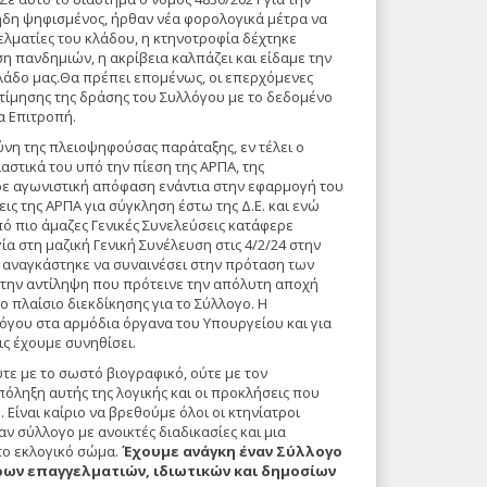
ήδη ψηφισμένος, ήρθαν νέα φορολογικά μέτρα να
λματίες του κλάδου, η κτηνοτροφία δέχτηκε
 πανδημιών, η ακρίβεια καλπάζει και είδαμε την
λάδο μας.Θα πρέπει επομένως, οι επερχόμενες
τίμησης της δράσης του Συλλόγου με το δεδομένο
α Επιτροπή.
ύνη της πλειοψηφούσας παράταξης, εν τέλει ο
στικά του υπό την πίεση της ΑΡΠΑ, της
ήρε αγωνιστική απόφαση ενάντια στην εφαρμογή του
ς της ΑΡΠΑ για σύγκληση έστω της Δ.Ε. και ενώ
ό πιο άμαζες Γενικές Συνελεύσεις κατάφερε
ία στη μαζική Γενική Συνέλευση στις 4/2/24 στην
αναγκάστηκε να συναινέσει στην πρόταση των
την αντίληψη που πρότεινε την απόλυτη αποχή
 πλαίσιο διεκδίκησης για το Σύλλογο. Η
όγου στα αρμόδια όργανα του Υπουργείου και για
ις έχουμε συνηθίσει.
ύτε με το σωστό βιογραφικό, ούτε με τον
πόληξη αυτής της λογικής και οι προκλήσεις που
Είναι καίριο να βρεθούμε όλοι οι κτηνίατροι
αν σύλλογο με ανοικτές διαδικασίες και μια
το εκλογικό σώμα.
Έχουμε ανάγκη έναν Σύλλογο
ων επαγγελματιών, ιδιωτικών και δημοσίων