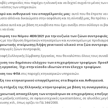
κριβές υπηρεσίες που παρέχει η κλινική και να δεχτεί συχνά το μένος τ
 κόστος των υπηρεσιών.
αρύ και ανθυγιεινό του επαγγέλματός μας:
αυτό που θα έπρεπε να εί
ματα αλλά και δικαιώματα στην ασφάλιση και τη σύνταξή μας, θα πρέπει 
αίσια αυτά και με βάση τη κουβέντα που έχει ανοίξει στον σύλλογο οι βα
 να είναι:
υρση του Νόμου 4830/2021 για την ευζωία των ζώων συντροφιάς
ς με την ίδρυση δημοτικών κτηνιατρείων και κυνοκομείων με προδιαγρ
ρεωτικής στείρωσης/λήψη γενετικού υλικού στα ζώα συντροφι
εισαγωγές ζώων συντροφιάς.
ραφή Συλλογικής Σύμβασης Εργασίας, που θα καλύπτει όλους τους συνα
χυση του δημόσιου ελέγχου των επιχειρήσεων τροφίμων. Προσλ
 εργασίας. Όχι στην είσοδο ιδιωτών στον έλεγχο τροφίμων.
ση του ΦΠΑ
στις παροχές κτηνιατρικών υπηρεσιών.
ξη του κτηνιατρικού επαγγέλματος στα Βαρέα και Ανθυγιεινά.
η στήριξη της Ελληνικής κτηνοτροφίας με βάση τη συνεργασία μ
ρεωτική απασχόληση των κτηνιάτρων σε επιχειρήσεις επεξερ
ς μαζικής εστίασης, σε σφαγειοτεχνικές εγκαταστάσεις, σε αλυσίδες μ
υσης κτλ., όπως ορίζει το ΠΔ 344/2000.