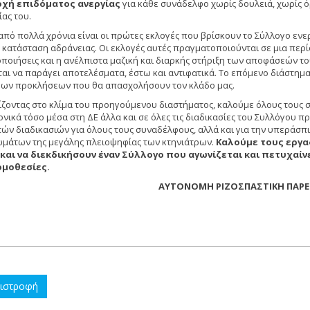
χή επιδόματος ανεργίας
για κάθε συνάδελφο χωρίς δουλειά, χωρίς ό
ας του.
από πολλά χρόνια είναι οι πρώτες εκλογές που βρίσκουν το Σύλλογο ενε
 κατάσταση αδράνειας. Οι εκλογές αυτές πραγματοποιούνται σε μια περί
οποιήσεις και η ανέλπιστα μαζική και διαρκής στήριξη των αποφάσεών το
ται να παράγει αποτελέσματα, έστω και αντιφατικά. Το επόμενο διάστημα
μων προκλήσεων που θα απασχολήσουν τον κλάδο μας.
ίζοντας στο κλίμα του προηγούμενου διαστήματος, καλούμε όλους τους 
ονικά τόσο μέσα στη ΔΕ άλλα και σε όλες τις διαδικασίες του Συλλόγου
τών διαδικασιών για όλους τους συναδέλφους, αλλά και για την υπεράσ
ωμάτων της μεγάλης πλειοψηφίας των κτηνιάτρων.
Καλούμε τους εργα
και να διεκδικήσουν έναν Σύλλογο που αγωνίζεται και πετυχαίνε
νομοθεσίες.
ΑΥΤΟΝΟΜΗ ΡΙΖΟΣΠΑΣΤΙΚΗ ΠΑΡ
ιστροφή