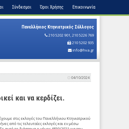
οι
Σύνδεσμοι
Όροι Χρήσης
Επικοινωνία
Πανελλήνιος Κτηνιατρικός Σύλλογος
210 5202 901
,
210 5226 769
210 5202 935
info@hva.gr
04/10/2024
ικεί και να κερδίζει.
χουμε στις εκλογές του Πανελλήνιου Κτηνιατρικού
μήνες από τις τελευταίες εκλογές και εν μέσω
Σε αυτό το διάστημα ο νόμος 4830/2021 για την