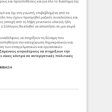
ρους και προϋποθέσεις και για όλο το διάστημα της
ργό και όχι στη γνωστή, επιβεβλημένη από τα
οδο που έχουν προηγηθεί μαζικές συνελεύσεις και
υς (αποχή από τη λήψη γενετικού υλικού), ήδη
 ο Σύλλογος θα κληθεί να απαντήσει σε μια σειρά
συναδέλφους να στηρίξουν τη δύναμη που
 προσπαθείγια την κατοχύρωση δημοκρατικών και
πιση των επαγγελματικών και εργασιακών
ζόμενους κτηνιάτρους να στηρίξουν την
ι νίκες κόντρα σε αντεργατικές πολιτικές
ΕΜΒΑΣΗ