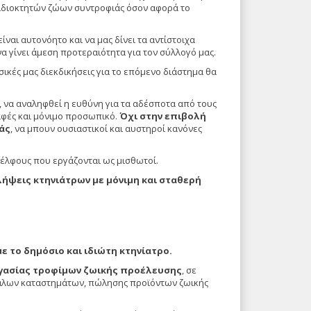
ων ιδιοκτητών ζώων συντροφιάς όσον αφορά το
ναι αυτονόητο και να μας δίνει τα αντίστοιχα
να γίνει άμεση προτεραιότητα για τον σύλλογό μας.
σικές μας διεκδικήσεις για το επόμενο διάστημα θα
, να αναληφθεί η ευθύνη για τα αδέσποτα από τους
αφές και μόνιμο προσωπικό.
Όχι στην επιβολή
άς
, να μπουν ουσιαστικοί και αυστηροί κανόνες
δέλφους που εργάζονται ως μισθωτοί.
ήψεις κτηνιάτρων με μόνιμη και σταθερή
ε το δημόσιο και ιδιώτη κτηνίατρο.
γασίας τροφίμων ζωικής προέλευσης
, σε
εγάλων καταστημάτων, πώλησης προϊόντων ζωικής