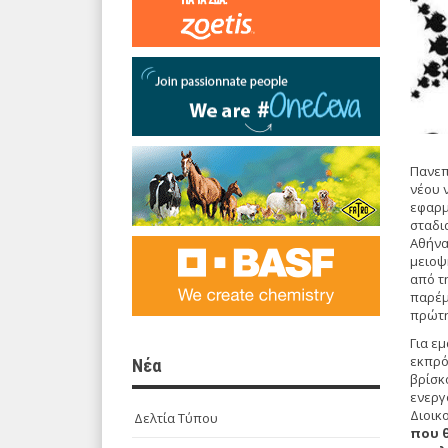
Πανεπ
νέου 
εφαρμ
σταδια
Αθήνα
μειοψ
από τ
παρέμ
πρώτη
Για εμ
εκπρό
Νέα
βρίσκ
ενεργο
Διοικ
Δελτία Τύπου
που 