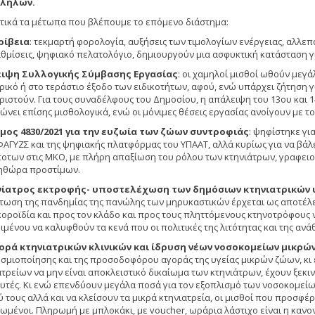
λήλων.
τικά τα μέτωπα που βλέπουμε το επόμενο διάστημα:
ρίβεια
: τεκμαρτή φορολογία, αυξήσεις των τιμολογίων ενέργειας, αλλε
θμίσεις, ψηφιακό πελατολόγιο, δημιουργούν μια ασφυκτική κατάσταση γι
ιψη Συλλογικής Σύμβασης Εργασίας
: οι χαμηλοί μισθοί ωθούν μεγ
ικό ή στο τεράστιο έξοδο των ειδικοτήτων, αφού, ενώ υπάρχει ζήτηση γι
ριστούν. Για τους συναδέλφους του Δημοσίου, η απάλειψη του 13ου και 
ώνει επίσης μισθολογικά, ενώ οι μόνιμες θέσεις εργασίας ανοίγουν με τ
μος 4830/2021 για την ευζωία των ζώων συντροφιάς
: ψηφίστηκε γι
ΦΑΓΥΖΣ και της ψηφιακής πλατφόρμας του ΥΠΑΑΤ, αλλά κυρίως για να βάλει
οτων στις ΜΚΟ, με πλήρη απαξίωση του ρόλου των κτηνιάτρων, γραφειο
ηθώρα προστίμων.
νίατρος εκτροφής- υποστελέχωση των δημόσιων κτηνιατρικών
τωση της πανδημίας της πανώλης των μηρυκαστικών έρχεται ως αποτέλε
 κοροϊδία και προς τον κλάδο και προς τους πληττόμενους κτηνοτρόφους 
ιμένου να καλυφθούν τα κενά που οι πολιτικές της λιτότητας και της ανά
ορά κτηνιατρικών κλινικών και ίδρυση νέων νοσοκομείων μικρώ
σμιοποίησης και της προσοδοφόρου αγοράς της υγείας μικρών ζώων, κι ε
ατρείων να μην είναι αποκλειστικό δικαίωμα των κτηνιάτρων, έχουν ξεκιν
υτές. Κι ενώ επενδύουν μεγάλα ποσά για τον εξοπλισμό των νοσοκομείων
ύ τους αλλά και να κλείσουν τα μικρά κτηνιατρεία, οι μισθοί που προσ
ωμένοι. Πληρωμή με μπλοκάκι, με voucher, ωράρια λάστιχο είναι η κανο