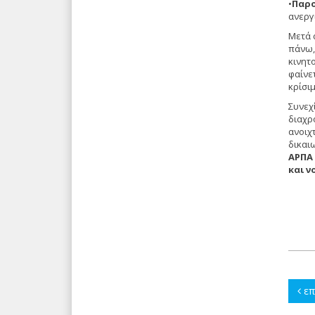
•
Παρο
ανεργί
Μετά 
πάνω,
κινητ
φαίνε
κρίσι
Συνεχ
διαχρ
ανοιχ
δικαι
ΑΡΠΑ 
και 
επ