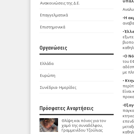
υπαλ
Ανακοινώσεις της Δ.Ε.
Αναλυ
Επαγγελματικά
•
Η ακ
αναβα
Επιστημονικά
•
Έλλε
εξωτερ
βιοπο
Οργανώσεις
καθηλ
•
Ο Νό
του Ε
Ελλάδα
αδέσπ
με πλ
Ευρώπη
•
Κτη
περίπ
Συνέδρια- Ημερίδες
Είναι
προκε
•
Εξαγ
Πρόσφατες Αναρτήσεις
παγκο
κτηνι
Θλίψη και πόνος για τον
επενδ
χαμό της συναδέλφου,
μεταξ
Γραμμενίδου Τζούλιας
καθηλ