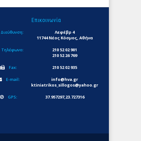
Επικοινωνία
Διεύθυνση:
Λεφέβρ 4
11744 Νέος Κόσμος, Αθήνα
Τηλέφωνο:
210 52 02 901
210 52 26 769
Fax:
210 52 02 935
E-mail:
info@hva.gr
ktiniatrikos_sillogos@yahoo.gr
GPS:
37.957297,23.727316