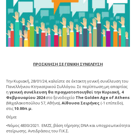
ΠΡΟΣΚΛΗΣΗ ΣΕ ΓΕΝΙΚΗ ΣΥΝΕΛΕΥΣΗ
Την Κυριακή, 28/01/24, καλείστε σε έκτακτη γενική συνέλευση του
Πανελλήνιου Κτηνιατρικού Συλλόγου. Σε περίπτωση μη απαρτίας
η
γενική συνέλευση θα πραγματοποιηθεί την Κυριακή, 4
Φεβρουαρίου 2024
στο ξενοδοχείο
Τhe Golden Age of Athens
(Μιχαλακοπούλου 57, Αθήνα),
Αίθουσα Σειρήνες
(-1 επίπεδο),
στις
10.00π.μ.
Θέμα:
•Νόμος 4830/2021. ΕΜΖΣ, βάση τήρησης DNA και υποχρεωτικότητα
στείρωσης. Αντιδράσεις του Π.Κ.Σ.