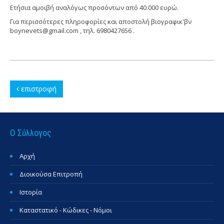
Ετήσια αμοιβή αναλόγως προσόντων από 40.000 ευρώ.
Για περισσότερες πληροφορίες και αποστολή βιογραφικ'βν
boynevets@gmail.com , τηλ. 6980427656 .
επιστροφή
Ο Σύλλογος
Αρχή
Διοικούσα Επιτροπή
Ιστορία
Καταστατικό - Κώδικες - Νόμοι