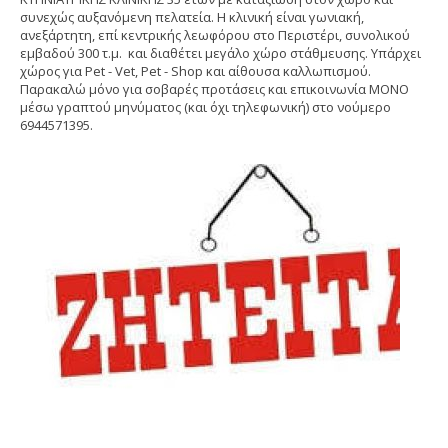
συνεχώς αυξανόμενη πελατεία. Η κλινική είναι γωνιακή,
ανεξάρτητη, επί κεντρικής λεωφόρου στο Περιστέρι, συνολικού
εμβαδού 300 τ.μ. και διαθέτει μεγάλο χώρο στάθμευσης. Υπάρχει
χώρος για Pet - Vet, Pet - Shop και αίθουσα καλλωπισμού.
Παρακαλώ μόνο για σοβαρές προτάσεις και επικοινωνία ΜΟΝΟ
μέσω γραπτού μηνύματος (και όχι τηλεφωνική) στο νούμερο
6944571395.