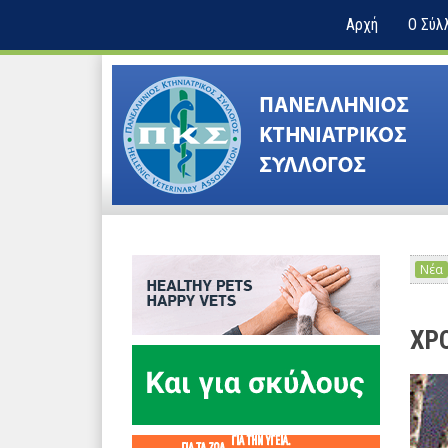
Αρχή
Ο Σύλ
Νέα
ΧΡ