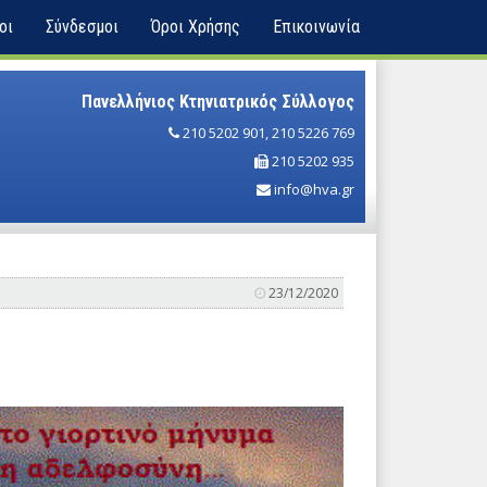
οι
Σύνδεσμοι
Όροι Χρήσης
Επικοινωνία
Πανελλήνιος Κτηνιατρικός Σύλλογος
210 5202 901
,
210 5226 769
210 5202 935
info@hva.gr
23/12/2020