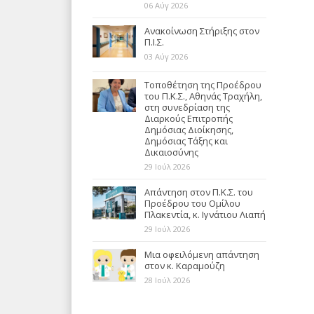
06 Αύγ 2026
Ανακοίνωση Στήριξης στον
Π.Ι.Σ.
03 Αύγ 2026
Τοποθέτηση της Προέδρου
του Π.Κ.Σ., Αθηνάς Τραχήλη,
στη συνεδρίαση της
Διαρκούς Επιτροπής
Δημόσιας Διοίκησης,
Δημόσιας Τάξης και
Δικαιοσύνης
29 Ιούλ 2026
Απάντηση στον Π.Κ.Σ. του
Προέδρου του Ομίλου
Πλακεντία, κ. Ιγνάτιου Λιαπή
29 Ιούλ 2026
Μια οφειλόμενη απάντηση
στον κ. Καραμούζη
28 Ιούλ 2026