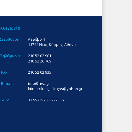
ικοινωνία
Διεύθυνση:
Λεφέβρ 4
11744 Νέος Κόσμος, Αθήνα
Τηλέφωνο:
210 52 02 901
210 52 26 769
Fax:
210 52 02 935
E-mail:
info@hva.gr
ktiniatrikos_sillogos@yahoo.gr
GPS:
37.957297,23.727316