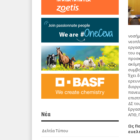
νοσήμ
νεοπλ
εργασ
του ο
προσκ
ακόμη
συμβο
Έχει 
ερευν
διοργ
πανευ
επιστ
ΔΣ το
Εργασ
Νέα
ΑΠΘ, 
Ως Πα
Δελτία Τύπου
ευελ