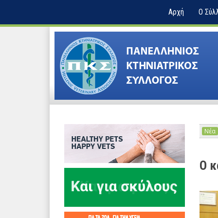
Αρχή
Ο Σύλ
Νέα
Ο κ