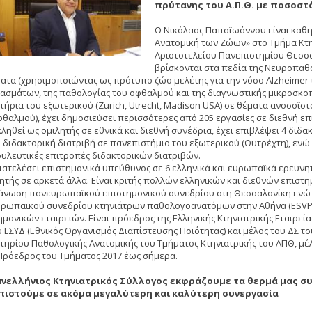
πρύτανης του Α.Π.Θ. με ποσοστό
Ο Νικόλαος Παπαϊωάννου είναι καθη
Ανατομική των Ζώων» στο Τμήμα Κτη
Αριστοτελείου Πανεπιστημίου Θεσσα
βρίσκονται στα πεδία της Νευροπαθ
ατα (χρησιμοποιώντας ως πρότυπο ζώο μελέτης για την νόσο Alzheimer τ
ασμάτων, της παθολογίας του οφθαλμού και της διαγνωστικής μικροσκοπ
τήρια του εξωτερικού (Zurich, Utrecht, Madison USA) σε θέματα ανοσοϊ
φθαλμού), έχει δημοσιεύσει περισσότερες από 205 εργασίες σε διεθνή επι
ληθεί ως ομιλητής σε εθνικά και διεθνή συνέδρια, έχει επιβλέψει 4 διδα
 διδακτορική διατριβή σε πανεπιστήμιο του εξωτερικού (Ουτρέχτη), ενώ έ
υλευτικές επιτροπές διδακτορικών διατριβών.
διατελέσει επιστημονικά υπεύθυνος σε 6 ελληνικά και ευρωπαϊκά ερευνη
ητής σε αρκετά άλλα. Είναι κριτής πολλών ελληνικών και διεθνών επιστη
άνωση πανευρωπαϊκού επιστημονικού συνεδρίου στη Θεσσαλονίκη ενώ τ
ρωπαϊκού συνεδρίου κτηνιάτρων παθολογοανατόμων στην Αθήνα (ESVP/E
ημονικών εταιρειών. Είναι πρόεδρος της Ελληνικής Κτηνιατρικής Εταιρεία
υ ΕΣΥΔ (Εθνικός Οργανισμός Διαπίστευσης Ποιότητας) και μέλος του ΔΣ το
τηρίου Παθολογικής Ανατομικής του Τμήματος Κτηνιατρικής του ΑΠΘ, μέ
Πρόεδρος του Τμήματος 2017 έως σήμερα.
νελλήνιος Κτηνιατρικός Σύλλογος εκφράζουμε τα θερμά μας συγ
πιστούμε σε ακόμα μεγαλύτερη και καλύτερη συνεργασία