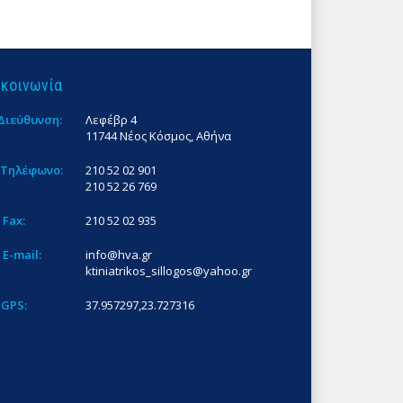
ικοινωνία
Διεύθυνση:
Λεφέβρ 4
11744 Νέος Κόσμος, Αθήνα
Τηλέφωνο:
210 52 02 901
210 52 26 769
Fax:
210 52 02 935
E-mail:
info@hva.gr
ktiniatrikos_sillogos@yahoo.gr
GPS:
37.957297,23.727316