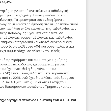
 54,3%.
γητής με γνωστικό αντικείμενο «Παθολογική
νιατρικής της Σχολής Επιστημών Υγείας του
λονίκης. Τα ερευνητικά του ενδιαφέροντα
ολογίας με ιδιαίτερη έμφαση στα νευροεκφυλιστικά
ον παρήλικο σκύλο και γάτα), της παθολογίας των
ικής παθολογίας. Έχει μετεκπαιδευτεί σε
στοπαθολογίας, νευροπαθολογίας και παθολογίας
στημονικά περιοδικά και διεθνή συνέδρια, έχει
κτορικές διατριβές στο ΑΠΘ και συνεπιβλέψει μία
χει συμμετάσχει σε άλλες 12 τριμελείς
τικά προγράμματα και συμμετείχε ως κύριος
μονικών περιοδικών, έχει συμμετάσχει στη
ου έχει ανατεθεί η διοργάνωση του
CVP). Είναι μέλος ελληνικών και ευρωπαϊκών
ς από το 2015, ενώ έχει διατελέσει πρόεδρος του
υ ΔΟΑΤΑΠ (2013-2017). Είναι Διευθυντής του
λος διαφόρων επιτροπών του Τμήματος και του
χαρητήρια στον νέο Πρύτανη του Α.Π.Θ. και