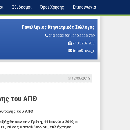
οι
Σύνδεσμοι
Όροι Χρήσης
Επικοινωνία
Πανελλήνιος Κτηνιατρικός Σύλλογος
210 5202 901
,
210 5226 769
210 5202 935
info@hva.gr
12/06/2019
νης του ΑΠΘ
ρύτανης του ΑΠΘ
ξήχθησαν την Τρίτη, 11 Ιουνίου 2019, ο
.Θ., Νίκος Παπαϊώαννου, εκλέχτηκε