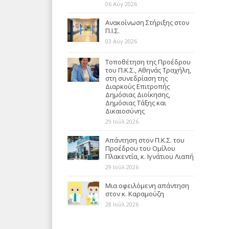
06 Αύγ 2026
Ανακοίνωση Στήριξης στον
Π.Ι.Σ.
03 Αύγ 2026
Τοποθέτηση της Προέδρου
του Π.Κ.Σ., Αθηνάς Τραχήλη,
στη συνεδρίαση της
Διαρκούς Επιτροπής
Δημόσιας Διοίκησης,
Δημόσιας Τάξης και
Δικαιοσύνης
29 Ιούλ 2026
Απάντηση στον Π.Κ.Σ. του
Προέδρου του Ομίλου
Πλακεντία, κ. Ιγνάτιου Λιαπή
29 Ιούλ 2026
Μια οφειλόμενη απάντηση
στον κ. Καραμούζη
28 Ιούλ 2026