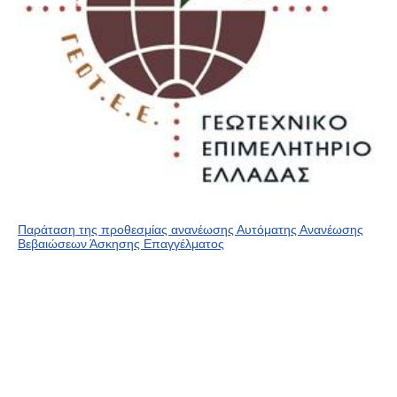
Παράταση της προθεσμίας ανανέωσης Αυτόματης Ανανέωσης
Βεβαιώσεων Άσκησης Επαγγέλματος