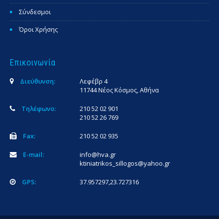
Σύνδεσμοι
Όροι Χρήσης
Επικοινωνία
Διεύθυνση:
Λεφέβρ 4
11744 Νέος Κόσμος, Αθήνα
Τηλέφωνο:
210 52 02 901
210 52 26 769
Fax:
210 52 02 935
E-mail:
info@hva.gr
ktiniatrikos_sillogos@yahoo.gr
GPS:
37.957297,23.727316