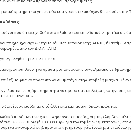
ούν αναλυτικά στην πρόσκληση του προγράμματος.
ηματικά κριτήρια και για τις δύο κατηγορίες δικαιούχων θα τεθούν στη
ποθέσεις
καιούχοι που θα ενισχυθούν στο πλαίσιο των επενδυτικών προτάσεων θ
ίναι πτυχιούχοι σχολών τριτοβάθμιας εκπαίδευσης (ΑΕΙ/ΤΕΙ) ή ισοτίμων π
ωρισμένα από τον Δ.Ο.Α.Τ.Α.Π.).
χουν γεννηθεί πριν την 1.1.1991.
δραστηριοποιηθούν ή να δραστηριοποιούνται επαγγελματικά σε δραστηρι
ε επιλέξιμο φυσικό πρόσωπο να συμμετέχει στην υποβολή μίας και μόνο 
παγγελματική τους δραστηριότητα να αφορά στις επιλέξιμες κατηγορίες ε
εια της επένδυσης.
μην διαθέτουν εισόδημα από άλλη επιχειρηματική δραστηριότητα.
συνολικό ποσό των ενισχύσεων ήσσονος σημασίας, συμπεριλαμβανομένης 
ό των 200.000 ευρώ (ή 100.000 ευρώ για τον τομέα των μεταφορών) στην τ
ούμενα οικονομικά έτη), πριν από την ημερομηνία ένταξης της πρότασης