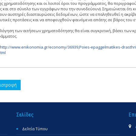
ης χρηματοδότησης και οι λοιποί όροι του προγράμματος, θα περιγραφο
ς και στο σύνολο των εγγράφων που την συνοδεύουν). Σημειώνεται ότι κ
νουν αυστηρές διασταυρώσεις δεδομένων, ώστε να επαληθευθεί η ακρίβει
υτικές προτάσεις και να αποφευχθούν φαινόμενα απάτης σε βάρος του
ολόγηση των αιτήσεων χρηματοδότησης θα είναι συγκριτική, βάσει των 
άμματος.
http://www.enikonomia.gr/economy/36939,Poies-epaggelmatikes-drasthr
tml
ιστροφή
Σελίδες
Επ
Δελτία Τύπου