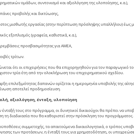
ιρηματικών ομάδων, συντονισμό και αξιολόγηση της υλοποίησης, κ.α.),
δαπάνες προβολής και δικτύωσης,
κόστος μισθωτής εργασίας (στην περίπτωση πρόσληψης υπαλλήλου) έως μι
νικός εξοπλισμός (γραφεία, καθιστικά, κ.α.),
παρεμβάσεις προσβασιμότητας για ΑΜΕΑ,
μοιβές τρίτων.
ώνεται ότι οι επιχειρήσεις που θα επιχορηγηθούν για τον παραγωγικό τ
χιστον τρία έτη από την ολοκλήρωση του επιχειρηματικού σχεδίου.
αρξη επιλεξιμότητας δαπανών ορίζεται η ημερομηνία υποβολής της αίτη
ίνωση αποτελεί προδημοσίευση.
ολή, αξιολόγηση, ένταξη, υλοποίηση
ην ένταξή τους στο πρόγραμμα, οι δυνητικοί δικαιούχοι θα πρέπει να υ
ση τη διαδικασία που θα καθοριστεί στην πρόσκληση του προγράμματος.
οϋποθέσεις συμμετοχής, τα απαιτούμενα δικαιολογητικά, ο τρόπος υποβο
όγησης των προτάσεων, η ένταξή τους για χρηματοδότηση, οι υποχρεώσε