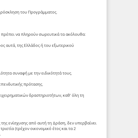
ν Πρόσκληση του Προγράμματος.
α πρέπει να πληρούν σωρευτικά τα ακόλουθα:
ρος αυτά, της Ελλάδος ή του εξωτερικού
ότητα συναφή με την ειδικότητά τους.
επενδυτικής πρότασης.
πιχειρηματικών δραστηριοτήτων, καθ' όλη τη
της ενίσχυσης από αυτή τη Δράση, δεν υπερβαίνει
ριετία (τρέχον οικονομικό έτος και τα 2
.