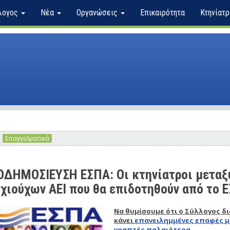
λογος
Νέα
Οργανώσεις
Επικαιρότητα
Κτηνίατρ
Επαγγελματικά
ΔΗΜΟΣΙΕΥΣΗ ΕΣΠΑ: Οι κτηνίατροι μεταξ
χιούχων ΑΕΙ που θα επιδοτηθούν από το 
Να θυμίσουμε ότι ο Σύλλογος δ
κάνει
επανειλημμένες επαφές μ
γραπτές παλαιότερα