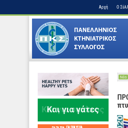
Αρχή
Ο Σύλ
Νέα
ΠΡΟ
πτυ