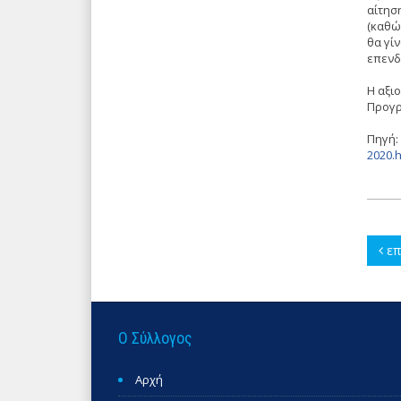
αίτησ
(καθώ
θα γί
επενδ
Η αξι
Προγρ
Πηγή:
2020.h
επ
Ο Σύλλογος
Αρχή