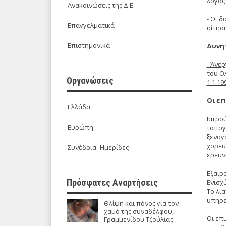
λόγος
Ανακοινώσεις της Δ.Ε.
- Οι 
Επαγγελματικά
αίτησ
Επιστημονικά
Δυνητ
- Άνε
του Ο
Οργανώσεις
1.1.1
Οι επ
Ελλάδα
Ιατρο
Ευρώπη
τοπογ
ξεναγ
χορευ
Συνέδρια- Ημερίδες
ερευν
Εξαιρο
Πρόσφατες Αναρτήσεις
Ενισχύ
Το λι
υπηρε
Θλίψη και πόνος για τον
χαμό της συναδέλφου,
Οι επ
Γραμμενίδου Τζούλιας