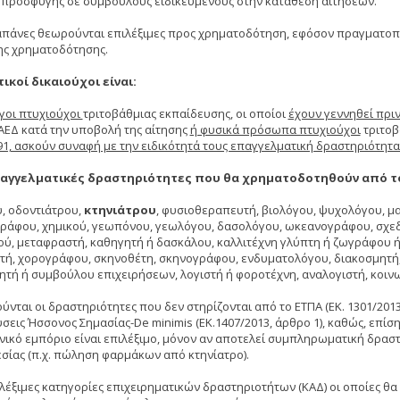
 προσφυγής σε συμβούλους ειδικευμένους στην κατάθεση αιτήσεων.
δαπάνες θεωρούνται επιλέξιμες προς χρηματοδότηση, εφόσον πραγματοπ
ης χρηματοδότησης.
ικοί δικαιούχοι είναι:
ργοι πτυχιούχοι
τριτοβάθμιας εκπαίδευσης, οι οποίοι
έχουν γεννηθεί πριν
ΑΕΔ κατά την υποβολή της αίτησης
ή φυσικά πρόσωπα πτυχιούχοι
τριτοβ
991, ασκούν συναφή με την ειδικότητά τους επαγγελματική δραστηριότητα
αγγελματικές δραστηριότητες που θα χρηματοδοτηθούν από το 
ύ, οδοντιάτρου,
κτηνιάτρου
, φυσιοθεραπευτή, βιολόγου, ψυχολόγου, μα
ράφου, χημικού, γεωπόνου, γεωλόγου, δασολόγου, ωκεανογράφου, σχεδ
ού, μεταφραστή, καθηγητή ή δασκάλου, καλλιτέχνη γλύπτη ή ζωγράφου ή
τή, χορογράφου, σκηνοθέτη, σκηνογράφου, ενδυματολόγου, διακοσμητή,
ητή ή συμβούλου επιχειρήσεων, λογιστή ή φοροτέχνη, αναλογιστή, κοινω
ύνται οι δραστηριότητες που δεν στηρίζονται από το ΕΤΠΑ (ΕΚ. 1301/2013,
σεις Ήσσονος Σημασίας-De minimis (ΕΚ.1407/2013, άρθρο 1), καθώς, επίσης
ανικό εμπόριο είναι επιλέξιμο, μόνον αν αποτελεί συμπληρωματική δρασ
σίας (π.χ. πώληση φαρμάκων από κτηνίατρο).
ιλέξιμες κατηγορίες επιχειρηματικών δραστηριοτήτων (ΚΑΔ) οι οποίες θα