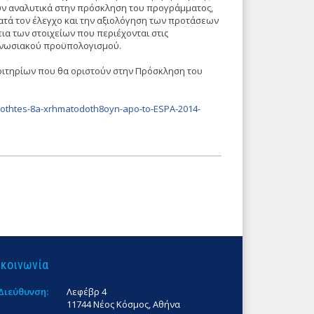
ύν αναλυτικά στην πρόσκληση του προγράμματος,
ατά τον έλεγχο και την αξιολόγηση των προτάσεων
α των στοιχείων που περιέχονται στις
 ενωσιακού προϋπολογισμού.
κριτηρίων που θα οριστούν στην Πρόσκληση του
iothtes-8a-xrhmatodoth8oyn-apo-to-ESPA-2014-
ικοινωνία
Διεύθυνση:
Λεφέβρ 4
11744 Νέος Κόσμος, Αθήνα