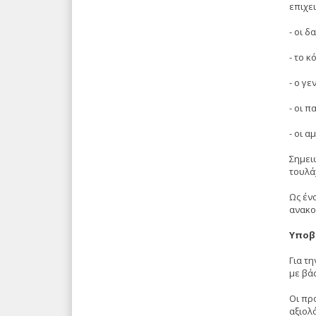
επιχε
- οι 
- το 
- ο γε
- οι 
- οι α
Σημει
τουλά
Ως έν
ανακο
Υποβ
Για τ
με βά
Οι πρ
αξιολ