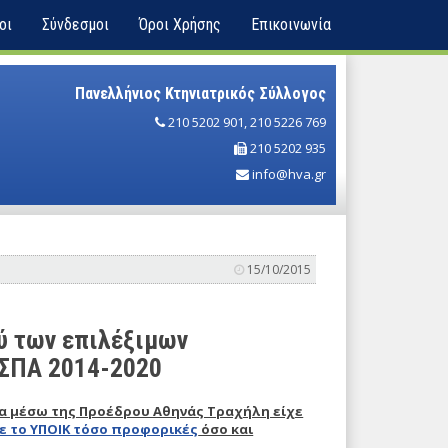
οι
Σύνδεσμοι
Όροι Χρήσης
Επικοινωνία
Πανελλήνιος Κτηνιατρικός Σύλλογος
210 5202 901
,
210 5226 769
210 5202 935
info@hva.gr
15/10/2015
ύ των επιλέξιμων
ΕΣΠΑ 2014-2020
ια μέσω της Προέδρου Αθηνάς Τραχήλη είχε
ε το ΥΠΟΙΚ τόσο προφορικές
όσο και