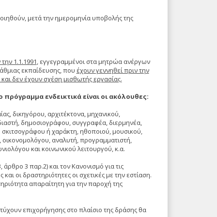
οιηθούν, μετά την ημερομηνία υποβολής της
 την 1.1.1991
, εγγεγραμμένοι στα μητρώα ανέργων
άθμιας εκπαίδευσης, που
έχουν γεννηθεί πριν την
 και δεν έχουν σχέση μισθωτής εργασίας.
πρόγραμμα ενδεικτικά είναι οι ακόλουθες:
ίας, δικηγόρου, αρχιτέκτονα, μηχανικού,
ιαστή, δημοσιογράφου, συγγραφέα, διερμηνέα,
 σκιτσογράφου ή χαράκτη, ηθοποιού, μουσικού,
 οικονομολόγου, αναλυτή, προγραμματιστή,
νιολόγου και κοινωνικού λειτουργού, κ.α.
 άρθρο 3 παρ.2) και τον Κανονισμό για τις
 και οι δραστηριότητες οι σχετικές με την εστίαση.
τηριότητα απαραίτητη για την παροχή της
 τύχουν επιχορήγησης στο πλαίσιο της δράσης θα