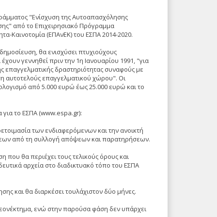
ράμματος "Ενίσχυση της Αυτοαπασχόλησης
σης" από το Επιχειρησιακό Πρόγραμμα
τα-Καινοτομία (ΕΠΑνΕΚ) του ΕΣΠΑ 2014-2020.
δημοσίευση, θα ενισχύσει πτυχιούχους
 έχουν γεννηθεί πριν την 1η Ιανουαρίου 1991, "για
ης επαγγελματικής δραστηριότητας συναφούς με
ωση αυτοτελούς επαγγελματικού χώρου". Οι
ογισμό από 5.000 ευρώ έως 25.000 ευρώ και το
για το ΕΣΠΑ (www.espa.gr):
οετοιμασία των ενδιαφερόμενων και την ανοικτή
σεων από τη συλλογή απόψεων και παρατηρήσεων.
 που θα περιέχει τους τελικούς όρους και
δευτικά αρχεία στο διαδικτυακό τόπο του ΕΣΠΑ
σης και θα διαρκέσει τουλάχιστον δύο μήνες.
λεονέκτημα, ενώ στην παρούσα φάση δεν υπάρχει