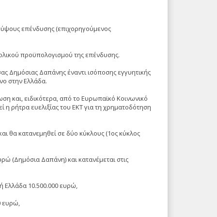
ύ ύψους επένδυσης (επιχορηγούμενος
ολικού προϋπολογισμού της επένδυσης.
ας Δημόσιας Δαπάνης έναντι ισόποσης εγγυητικής
νο στην Ελλάδα.
ση και, ειδικότερα, από το Ευρωπαϊκό Κοινωνικό
ί η ρήτρα ευελιξίας του ΕΚΤ για τη χρηματοδότηση
αι θα κατανεμηθεί σε δύο κύκλους (1ος κύκλος
υρώ (Δημόσια Δαπάνη) και κατανέμεται στις
ή Ελλάδα 10.500.000 ευρώ,
0 ευρώ,