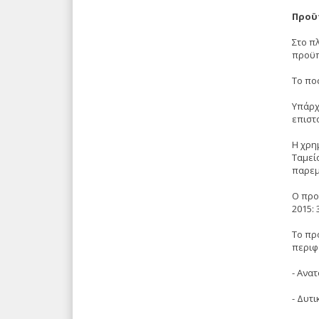
Προϋ
Στο π
προϋπ
Το πο
Υπάρχ
επιστ
Η χρη
Ταμεί
παρεμ
Ο προ
2015:
Το πρ
περιφέ
- Ανα
- Δυτι