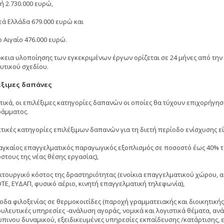
κή 2.730.000 ευρώ,
εά Ελλάδα 679.000 ευρώ και
ο Αιγαίο 476.000 ευρώ.
ρκεια υλοποίησης των εγκεκριμένων έργων ορίζεται σε 24 μήνες από την
υτικού σχεδίου.
έξιμες δαπάνες
τικά, οι επιλέξιμες κατηγορίες δαπανών οι οποίες θα τύχουν επιχορήγη
άμματος.
κτικές κατηγορίες επιλέξιμων δαπανών για τη διετή περίοδο ενίσχυσης εί
ναγκαίος επαγγελματικός παραγωγικός εξοπλισμός σε ποσοστό έως 40% 
στους της νέας θέσης εργασίας),
λειτουργικό κόστος της δραστηριότητας (ενοίκια επαγγελματικού χώρου, 
ΟΤΕ, ΕΥΔΑΠ, φυσικό αέριο, κινητή επαγγελματική τηλεφωνία),
έξοδα φιλοξενίας σε θερμοκοιτίδες (παροχή γραμματειακής και διοικητική
υλευτικές υπηρεσίες -ανάλυση αγοράς, νομικά και λογιστικά θέματα, αν
πινου δυναμικού, εξειδικευμένες υπηρεσίες εκπαίδευσης /κατάρτισης, ε