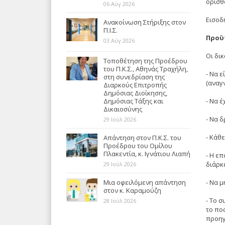
ορισθ
06 Αύγ 2026
Εισοδ
Ανακοίνωση Στήριξης στον
Π.Ι.Σ.
Προϋ
03 Αύγ 2026
Οι δι
Τοποθέτηση της Προέδρου
του Π.Κ.Σ., Αθηνάς Τραχήλη,
- Να ε
στη συνεδρίαση της
(αναγν
Διαρκούς Επιτροπής
Δημόσιας Διοίκησης,
- Να έ
Δημόσιας Τάξης και
Δικαιοσύνης
- Να 
29 Ιούλ 2026
- Κάθ
Απάντηση στον Π.Κ.Σ. του
Προέδρου του Ομίλου
Πλακεντία, κ. Ιγνάτιου Λιαπή
- Η ε
διάρκ
29 Ιούλ 2026
- Να 
Μια οφειλόμενη απάντηση
στον κ. Καραμούζη
- Το 
28 Ιούλ 2026
το ποσ
προηγ