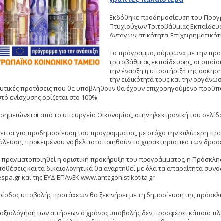
Εκδόθηκε προδημοσίευση του Προγ
Πτυχιούχων Τριτοβάθμιας Εκπαίδευ
Ανταγωνιστικότητα-Επιχειρηματικότη
Το πρόγραμμα, σύμφωνα με την προ
τριτοβάθμιας εκπαίδευσης, οι οποίοι
την έναρξη ή υποστήριξη της άσκησ
την ειδικότητά τους και την οργάν
υτικές προτάσεις που θα υποβληθούν θα έχουν επιχορηγούμενο προϋπολ
τό ενίσχυσης ορίζεται στο 100%.
σημειώνεται από το υπουργείο Οικονομίας, στην ηλεκτρονική του σελίδα 
κειται για προδημοσίευση του προγράμματος, με στόχο την καλύτερη πρ
ύλευση, προκειμένου να βελτιστοποιηθούν τα χαρακτηριστικά των δρά
ν πραγματοποιηθεί η οριστική προκήρυξη του προγράμματος, η Πρόσκληση
οθέσεις και τα δικαιολογητικά θα αναρτηθεί με όλα τα απαραίτητα συνο
pa.gr και της ΕΥΔ ΕΠΑνΕΚ www.antagonistikotita.gr
ερίοδος υποβολής προτάσεων θα ξεκινήσει με τη δημοσίευση της πρόσκλη
ν αξιολόγηση των αιτήσεων ο χρόνος υποβολής δεν προσφέρει κάποιο π