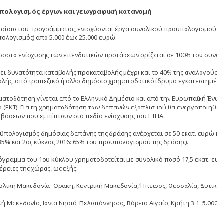
πολογισμός έργων και γεωγραφική κατανομή
λαίσιο του προγράμματος, ενισχύονται έργα συνολικού προϋπολογισμο
ολογισμός) από 5.000 έως 25.000 ευρώ.
σοστό ενίσχυσης των επενδυτικών προτάσεων ορίζεται σε 100% του συν
ει δυνατότητα καταβολής προκαταβολής μέχρι και το 40% της αναλογούσ
ολής, από τραπεζικό ή άλλο δημόσιο χρηματοδοτικό ίδρυμα εγκατεστημέ
ματοδότηση γίνεται από το Ελληνικό Δημόσιο και από την Ευρωπαϊκή Ένω
ο (ΕΚΤ). Για τη χρηματοδότηση των δαπανών εξοπλισμού θα ενεργοποιηθε
βάσεων που εμπίπτουν στο πεδίο ενίσχυσης του ΕΤΠΑ.
ϋπολογισμός δημόσιας δαπάνης της δράσης ανέρχεται σε 50 εκατ. ευρώ κ
 35% και 2ος κύκλος 2016: 65% του προϋπολογισμού της δράσης).
όγραμμα του 1ου κύκλου χρηματοδοτείται με συνολικό ποσό 17,5 εκατ. ε
ρειες της χώρας, ως εξής:
τολική Μακεδονία- Θράκη, Κεντρική Μακεδονία, Ήπειρος, Θεσσαλία, Δυτικ
κή Μακεδονία, Ιόνια Νησιά, Πελοπόννησος, Βόρειο Αιγαίο, Κρήτη 3.115.00