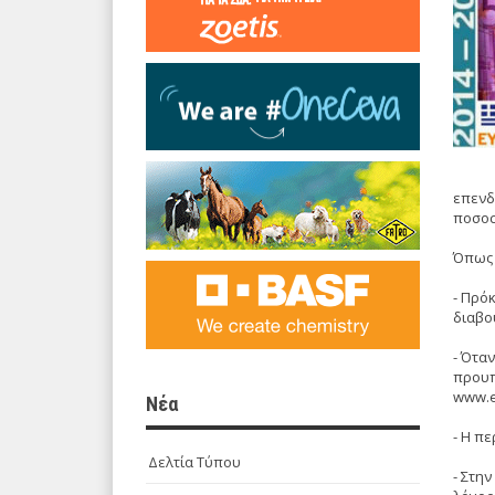
επενδ
ποσοσ
Όπως 
- Πρό
διαβο
- Ότα
προυπ
www.es
Νέα
- Η π
Δελτία Τύπου
- Στη