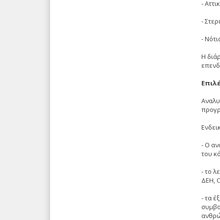
- Αττι
- Στερ
- Νότι
Η διά
επενδ
Επιλ
Αναλυ
προγρ
Ενδει
- Ο α
του κό
- το 
ΔΕΗ, 
- τα 
συμβο
ανθρώ