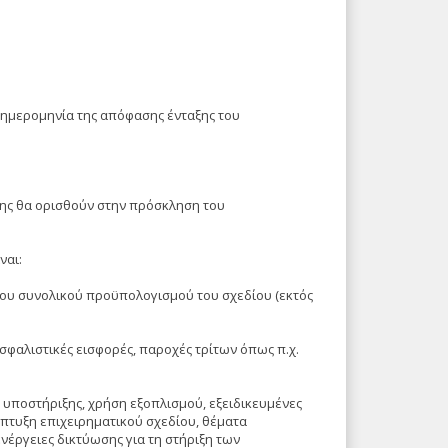
 ημερομηνία της απόφασης ένταξης του
σης θα ορισθούν στην πρόσκληση του
ναι:
του συνολικού προϋπολογισμού του σχεδίου (εκτός
ασφαλιστικές εισφορές, παροχές τρίτων όπως π.χ.
ς υποστήριξης, χρήση εξοπλισμού, εξειδικευμένες
άπτυξη επιχειρηματικού σχεδίου, θέματα
νέργειες δικτύωσης για τη στήριξη των