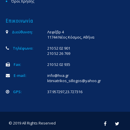
Όροι Χρήσης
Επικοινωνία
Διεύθυνση:
Λεφέβρ 4
11744 Νέος Κόσμος, Αθήνα
Τηλέφωνο:
210 52 02 901
210 52 26 769
Fax:
210 52 02 935
E-mail:
info@hva.gr
ktiniatrikos_sillogos@yahoo.gr
GPS:
37.957297,23.727316
© 2019 All Rights Reserved