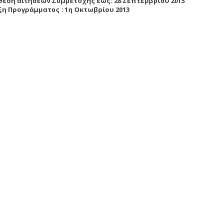
θεση αιτήσεων Συμμετοχής έως: 28 Σεπτεμβρίου 2013
η Προγράμματος : 1η Οκτωβρίου 2013