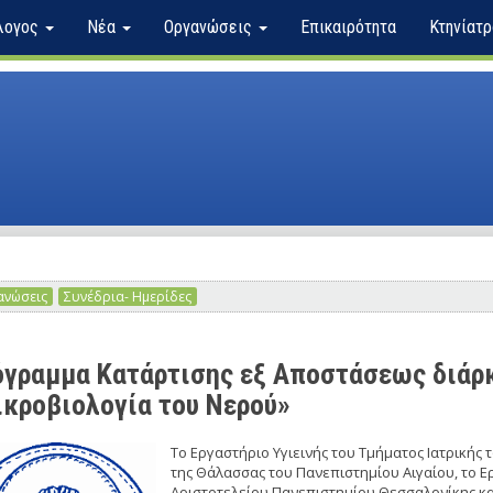
λογος
Νέα
Οργανώσεις
Επικαιρότητα
Κτηνίατρ
νώσεις
Συνέδρια- Ημερίδες
γραμμα Κατάρτισης εξ Αποστάσεως διάρκε
κροβιολογία του Νερού»
To Εργαστήριο Υγιεινής του Τμήματος Ιατρικής
της Θάλασσας του Πανεπιστημίου Αιγαίου, το Ερ
Αριστοτελείου Πανεπιστημίου Θεσσαλονίκης και