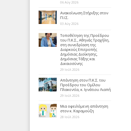
06 Αύγ 2026
Ανακοίνωση Στήριξης στον
Π.Ι.Σ.
03 Αύγ 2026
Τοποθέτηση της Προέδρου
του Π.Κ.Σ., Αθηνάς Τραχήλη,
στη συνεδρίαση της
Διαρκούς Επιτροπής
Δημόσιας Διοίκησης,
Δημόσιας Τάξης και
Δικαιοσύνης
29 Ιούλ 2026
Απάντηση στον Π.Κ.Σ. του
Προέδρου του Ομίλου
Πλακεντία, κ. Ιγνάτιου Λιαπή
29 Ιούλ 2026
Μια οφειλόμενη απάντηση
στον κ. Καραμούζη
28 Ιούλ 2026