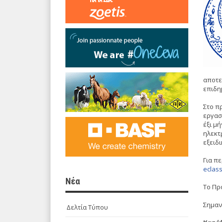
αποτε
επιδη
Στο πρ
εργασ
έξι μ
ηλεκτ
εξειδ
Για π
eclass
Νέα
Το Πρ
Σημαν
Δελτία Τύπου