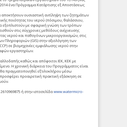
-2014 ένα Πρόγραμμα Κατάρτισης εξ Αποστάσεως
να αποκτήσουν ουσιαστική αντίληψη των ζητημάτων
κής ποιότητας του νερού (πόσιμου, θαλάσσιου,
α εξοπλιστούν με σφαιρική γνώση των τρόπων
ρτισθούν στις σύγχρονες μεθόδους ανίχνευσης
τας νερού και παθογόνων μικροοργανισμών, στις
ν Πληροφοριών (GIS) στην αξιολόγηση των
CP) σε βιομηχανίες εμφιάλωσης νερού στην
ναφών εργαστηρίων.
 αλλοδαπής καθώς και απόφοιτοι IEK, KEK με
ίμενο. Η χρονική διάρκεια του Προγράμματος είναι
μα θα πραγματοποιηθεί εξ’ολοκλήρου μέσω
προσφέρει προαιρετική πρακτική εξάσκηση σε
μούν.
: 2610969875 ή στην ιστοσελίδα
www.watermicro-