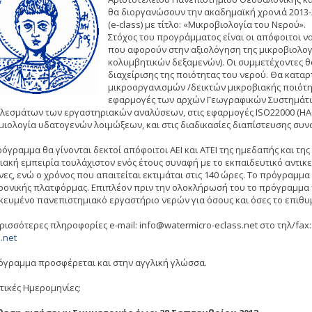
θα διοργανώσουν την ακαδημαϊκή χρονιά 2013
(e-class) με τίτλο: «Μικροβιολογία του Νερού».
Στόχος του προγράμματος είναι οι απόφοιτοι 
που αφορούν στην αξιολόγηση της μικροβιολογι
κολυμβητικών δεξαμενών). Οι συμμετέχοντες θ
διαχείρισης της ποιότητας του νερού. Θα κατα
μικροοργανισμών /δεικτών μικροβιακής ποιότη
εφαρμογές των αρχών Γεωγραφικών Συστημάτω
λεσμάτων των εργαστηριακών αναλύσεων, στις εφαρμογές ISO22000 (HAC
μιολογία υδατογενών λοιμώξεων, και στις διαδικασίες διαπίστευσης συ
όγραμμα θα γίνονται δεκτοί απόφοιτοι ΑΕΙ και ΑΤΕΙ της ημεδαπής και της
ιακή εμπειρία τουλάχιστον ενός έτους συναφή με το εκπαιδευτικό αντικε
ήνες, ενώ ο χρόνος που απαιτείται εκτιμάται στις 140 ώρες. Το πρόγραμ
ρονικής πλατφόρμας. Επιπλέον πριν την ολοκλήρωσή του το πρόγραμμα 
ικευμένο πανεπιστημιακό εργαστήριο νερών για όσους και όσες το επιθυ
ερισσότερες πληροφορίες e-mail: info@watermicro-eclass.net στο τηλ/fax
.net
όγραμμα προσφέρεται και στην αγγλική γλώσσα.
τικές Ημερομηνίες: