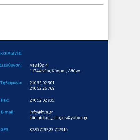
ικοινωνία
Διεύθυνση:
Λεφέβρ 4
11744 Νέος Κόσμος, Αθήνα
Τηλέφωνο:
210 52 02 901
210 52 26 769
Fax:
210 52 02 935
E-mail:
info@hva.gr
ktiniatrikos_sillogos@yahoo.gr
GPS:
37.957297,23.727316