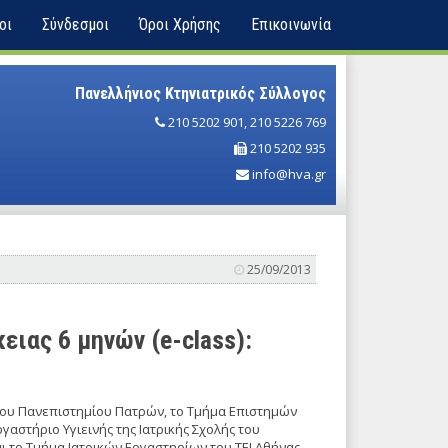
οι
Σύνδεσμοι
Όροι Χρήσης
Επικοινωνία
Πανελλήνιος Κτηνιατρικός Σύλλογος
210 5202 901
,
210 5226 769
210 5202 935
info@hva.gr
25/09/2013
ιας 6 μηνών (e-class):
 του Πανεπιστημίου Πατρών, το Τμήμα Επιστημών
γαστήριο Υγιεινής της Ιατρικής Σχολής του
 το Τμήμα Ιατρικών Εργαστηρίων του ΤΕΙ Αθήνας