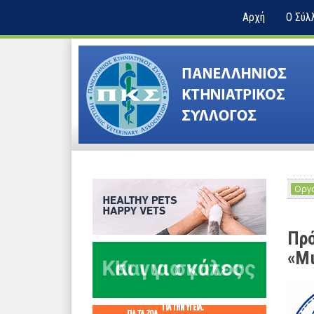
Αρχή
Ο Σύλ
Οργα
Πρό
«Μι