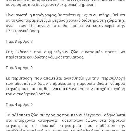
συντροφιάς που δεν έχουν ηλεκτρονική σήμανση.
Είναι σωστή η παράγραφος, θα πρέπει όμως να συμπληρωθεί ότι
αν το ζώο παραμείνει για μεγάλο χρονικό διάστημα στη χώρα (π.χ.
άνω των έξι μηνών) τότε θα πρέπει να καταγραφεί στην
Ηλεκτρονική Βάση.
Παρ. 3 άρθρο 7
Στις Εκθέσεις που συμμετέχουν ζώα συντροφιάς πρέπει να
παρίσταται και ιδιώτης νόμιμος κτηνίατρος.
Παρ. 3 άρθρο 9
Σε περίπτωση που απαιτείται αναισθησία για την περισυλλογή
των αδεσπότων ζώων επιβάλλεται η παρουσία ιδιώτη νόμιμου
κτηνιάτρου ο οποίος θα είναι υπεύθυνος για την κατοχή και χρήση
του αναισθητικού όπλου.
Παρ. 4 άρθρο 9
Τα αδέσποτα ζώα συντροφιάς που περισυλλέγονται οδηγούνται
στα υπάρχοντα καταφύγια αδεσπότων ζώων, στα δημοτικά
κτηνιατρεία, σε ιδιωτικά κτηνιατρεία που διαθέτουν την
κατάλληλη υποδομή και μπορούν να φιλοξενήσουν προσωρινά