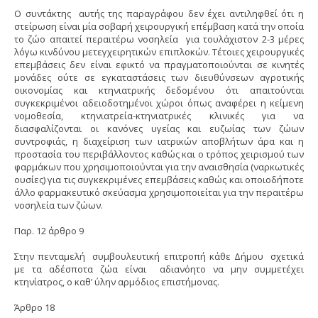
Ο συντάκτης αυτής της παραγράφου δεν έχει αντιληφθεί ότι η
στείρωση είναι μία σοβαρή χειρουργική επέμβαση κατά την οποία
το ζώο απαιτεί περαιτέρω νοσηλεία για τουλάχιστον 2-3 μέρες
λόγω κινδύνου μετεγχειρητικών επιπλοκών. Τέτοιες χειρουργικές
επεμβάσεις δεν είναι εφικτό να πραγματοποιούνται σε κινητές
μονάδες ούτε σε εγκαταστάσεις των διευθύνσεων αγροτικής
οικονομίας και κτηνιατρικής δεδομένου ότι απαιτούνται
συγκεκριμένοι αδειοδοτημένοι χώροι όπως αναφέρει η κείμενη
νομοθεσία, κτηνιατρεία-κτηνιατρικές κλινικές για να
διασφαλίζονται οι κανόνες υγείας και ευζωίας των ζώων
συντροφιάς, η διαχείριση των ιατρικών αποβλήτων άρα και η
προστασία του περιβάλλοντος καθώς και ο τρόπος χειρισμού των
φαρμάκων που χρησιμοποιούνται για την αναισθησία (ναρκωτικές
ουσίες) για τις συγκεκριμένες επεμβάσεις καθώς και οποιοδήποτε
άλλο φαρμακευτικό σκεύασμα χρησιμοποιείται για την περαιτέρω
νοσηλεία των ζώων.
Παρ. 12 άρθρο 9
Στην πενταμελή συμβουλευτική επιτροπή κάθε Δήμου σχετικά
με τα αδέσποτα ζώα είναι αδιανόητο να μην συμμετέχει
κτηνίατρος, ο καθ’ ύλην αρμόδιος επιστήμονας.
Άρθρο 18