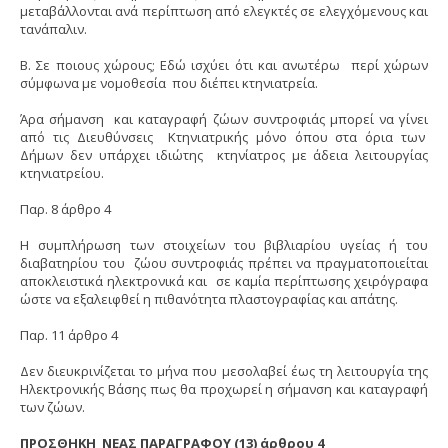
μεταβάλλονται ανά περίπτωση από ελεγκτές σε ελεγχόμενους και
τανάπαλιν.
Β. Σε ποιους χώρους; Εδώ ισχύει ότι και ανωτέρω περί χώρων
σύμφωνα με νομοθεσία που διέπει κτηνιατρεία.
Άρα σήμανση και καταγραφή ζώων συντροφιάς μπορεί να γίνει
από τις Διευθύνσεις Κτηνιατρικής μόνο όπου στα όρια των
Δήμων δεν υπάρχει ιδιώτης κτηνίατρος με άδεια λειτουργίας
κτηνιατρείου.
Παρ. 8 άρθρο 4
Η συμπλήρωση των στοιχείων του βιβλιαρίου υγείας ή του
διαβατηρίου του ζώου συντροφιάς πρέπει να πραγματοποιείται
αποκλειστικά ηλεκτρονικά και σε καμία περίπτωσης χειρόγραφα
ώστε να εξαλειφθεί η πιθανότητα πλαστογραφίας και απάτης.
Παρ. 11 άρθρο 4
Δεν διευκρινίζεται το μήνα που μεσολαβεί έως τη λειτουργία της
Ηλεκτρονικής Βάσης πως θα προχωρεί η σήμανση και καταγραφή
των ζώων.
ΠΡΟΣΘΗΚΗ ΝΕΑΣ ΠΑΡΑΓΡΑΦΟΥ (13) άρθρου 4