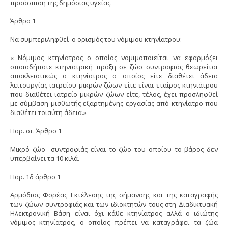
προάσπιση της δημόσιας υγείας.
Άρθρο 1
Να συμπεριληφθεί ο ορισμός του νόμιμου κτηνίατρου:
« Νόμιμος κτηνίατρος ο οποίος νομιμοποιείται να εφαρμόζει
οποιαδήποτε κτηνιατρική πράξη σε ζώο συντροφιάς θεωρείται
αποκλειστικώς ο κτηνίατρος ο οποίος είτε διαθέτει άδεια
λειτουργίας ιατρείου μικρών ζώων είτε είναι εταίρος κτηνιάτρου
που διαθέτει ιατρείο μικρών ζώων είτε, τέλος, έχει προσληφθεί
με σύμβαση μισθωτής εξαρτημένης εργασίας από κτηνίατρο που
διαθέτει τοιαύτη άδεια.»
Παρ. στ. Άρθρο 1
Μικρό ζώο συντροφιάς είναι το ζώο του οποίου το βάρος δεν
υπερβαίνει τα 10 κιλά.
Παρ. 1δ άρθρο 1
Αρμόδιος Φορέας Εκτέλεσης της σήμανσης και της καταγραφής
των ζώων συντροφιάς και των ιδιοκτητών τους στη Διαδικτυακή
Ηλεκτρονική Βάση είναι όχι κάθε κτηνίατρος αλλά ο ιδιώτης
νόμιμος κτηνίατρος, ο οποίος πρέπει να καταγράφει τα ζώα