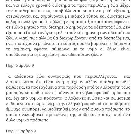
και για εύλογο χρονικό διάστημα τα προς περίθαλψη ζώα μέχρι
την αποθεραπεία τους υποβάλλονται σε κτηνιατρική εξέταση,
στειρώνονται και σημαίνονται με ειδικού τύπου και διαστάσεων
κολάρο ανάλογα με το φύλλο ή δερματοστιξία και καταγράφονται
σε ειδικό μητρώο που διατηρεί ο Δήμος για τα αδέσποτα ζώα. Δεν
εξυπηρετεί καμία ανάγκη η ηλεκτρονική σήμανση των αδεσπότων
ζώων, γιατί πως αλλιώς θα διαχωρίζονταν από τα δεσποζόμενα,
ενώ ταυτόχρονα μειώνεται το κόστος που θα βαραίνει το δήμο για
τη σήμανση, εφόσον σύμφωνα με το νόμο οι δήμοι είναι
υπεύθυνοι για τη διαχείριση των αδεσπότων ζώων.
Παρ. 6 άρθρο 9
Τα αδέσποτα ζώα συντροφιάς που περισυλλέγονται και
διαπιστώνεται ότι είναι υγιή ή έχουν πλέον αποθεραπευθεί
καθώς και τα προερχόμενα από παράδοση από τον ιδιοκτήτη τους
μπορούν να υιοθετούνται μόνον από ενήλικο φυσικό πρόσωπο
και όχι από νομικά πρόσωπα (φιλοζωικές ενώσεις και σωματεία)
δεδομένου ότι σύμφωνα με την ελληνική νομοθεσία οποιοδήποτε
έμψυχο όν μπορεί να υιοθετηθεί μόνον από φυσικό πρόσωπο, το
οποίο αναλαμβάνει την ευθύνη της υιοθεσίας και όχι από ένα
άυλο νομικό πρόσωπο.
Παρ. 11 άρθρο 9