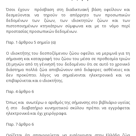
Όσοι έχουν πρόσβαση στη διαδικτυακή βάση οφείλουν και
δεσμεύονται να τηρούν το απόρρητο των προσωπικών
δεδομένων των ζώων, των ιδιοκτητών ζώων και των
πιστοποιημένων κτηνιάτρων σύμφωνα και με το νόμο περί
προστασίας προσωπικών δεδομένων.
Παρ. 1 άρθρου 5 σημείο (α)
Ο ιδιοκτήτης του δεσποζόμενου ζώου οφείλει να μεριμνά για τη
σήμανση και καταγραφή του ζώου του μέσα σε προθεσμία τριών
(3) μηνών από τη γέννησή του δεδομένου ότι σε αυτό το χρονικό
διάστημα πολλά ζώα αποβιώνουν από διάφορες ασθένειες και
δεν προκύπτει λόγος να σημαίνονται ηλεκτρονικά και να
επιβαρύνεται και ο ιδιοκτήτης.
Παρ. 4 άρθρο 6
Όπως και ανωτέρω ο αριθμός της σήμανσης στο βιβλιάριο υγείας
ή στο διαβατήριο κυνηγετικού σκύλου πρέπει να εγγράφεται
ηλεκτρονικά και όχι χειρόγραφα.
Παρ. 7 άρθρο 6
Ορίζεται ότι απαγορεύεται να εισέρχονται στην Ελλάδα ζώα