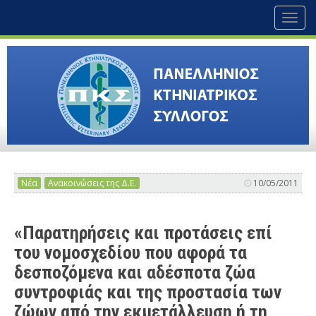
Toggl
naviga
Νέα
Ανακοινώσεις της Δ.Ε.
10/05/2011
«Παρατηρήσεις και προτάσεις επί
του νομοσχεδίου που αφορά τα
δεσποζόμενα και αδέσποτα ζώα
συντροφιάς και της προστασία των
ζώων από την εκμετάλλευση ή τη