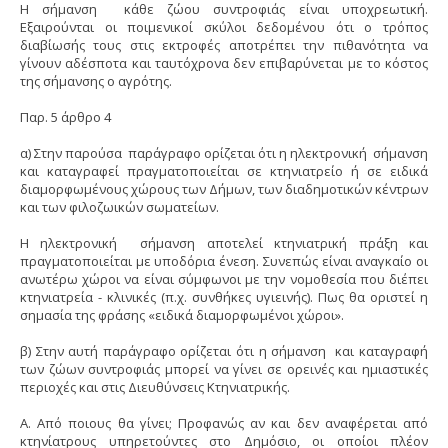
Η σήμανση κάθε ζώου συντροφιάς είναι υποχρεωτική.
Εξαιρούνται οι ποιμενικοί σκύλοι δεδομένου ότι ο τρόπος
διαβίωσής τους στις εκτροφές αποτρέπει την πιθανότητα να
γίνουν αδέσποτα και ταυτόχρονα δεν επιβαρύνεται με το κόστος
της σήμανσης ο αγρότης.
Παρ. 5 άρθρο 4
α) Στην παρούσα παράγραφο ορίζεται ότι η ηλεκτρονική σήμανση
και καταγραφεί πραγματοποιείται σε κτηνιατρείο ή σε ειδικά
διαμορφωμένους χώρους των Δήμων, των διαδημοτικών κέντρων
και των φιλοζωικών σωματείων.
Η ηλεκτρονική σήμανση αποτελεί κτηνιατρική πράξη και
πραγματοποιείται με υποδόρια ένεση. Συνεπώς είναι αναγκαίο οι
ανωτέρω χώροι να είναι σύμφωνοι με την νομοθεσία που διέπει
κτηνιατρεία - κλινικές (π.χ. συνθήκες υγιεινής). Πως θα οριστεί η
σημασία της φράσης «ειδικά διαμορφωμένοι χώροι».
β) Στην αυτή παράγραφο ορίζεται ότι η σήμανση και καταγραφή
των ζώων συντροφιάς μπορεί να γίνει σε ορεινές και ημιαστικές
περιοχές και στις Διευθύνσεις Κτηνιατρικής.
Α. Από ποιους θα γίνει; Προφανώς αν και δεν αναφέρεται από
κτηνίατρους υπηρετούντες στο Δημόσιο, οι οποίοι πλέον